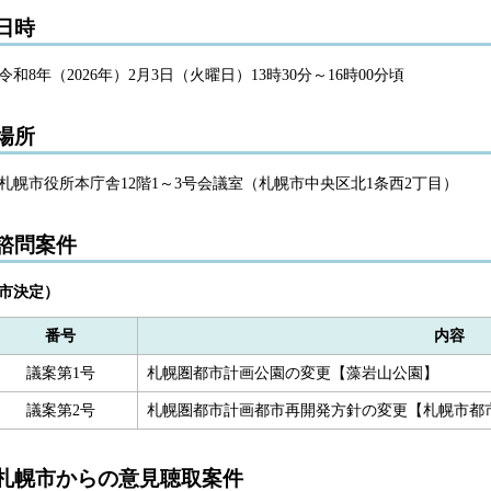
日時
令
和8年（2026年）2月3日（火曜日）13時30分～16時00分頃
場所
札幌市役所本庁舎12階1～3号会議室（札幌市中央区北1条西2丁目）
諮問案件
市決定）
番号
内容
議案第1号
札幌圏都市計画公園の変更【藻岩山公園】
議案第2号
札幌圏都市計画都市再開発方針の変更【札幌市都
札幌市からの意見聴取案件