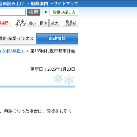
所
文字サイズ
縮小
標準
拡大
色合い
の変更
（令和8年度）
> 第135回札幌市都市計画
更新日：2026年1月23日
、満席になった場合は、傍聴をお断り