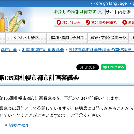
お探しの情報は何です
か。
救急当番医
緊急時の連絡先
避難場
>
都市計画
>
札幌市都市計画審議会
>
札幌市都市計画審議会の開催状況
第135回札幌市都市計画審議会
第
135回札幌市都市計画審議会を、下記のとおり開催いたします。
審議会は原則として公開していますが、傍聴席には限りがあることから
せていただくことがございますので、ご了承ください
。
議案の概要