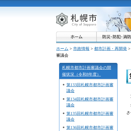
札幌市
ホーム
>
市政情報
>
都市計画・再開発
審議会
札幌市都市計画審議会の開
催状況（令和8年度）
第133回札幌市都市計画審
議会
第134回札幌市都市計画審
議会
さ
第135回札幌市都市計画審
議会
第136回札幌市都市計画審