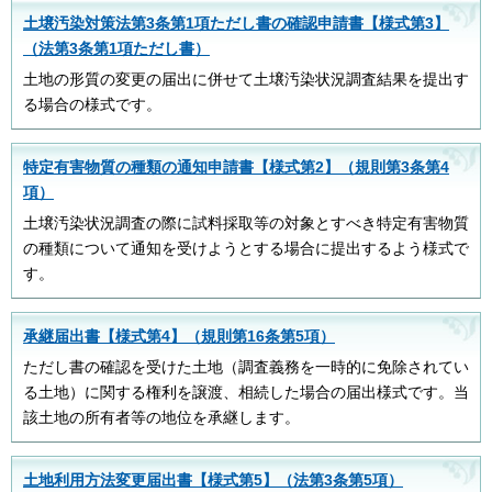
土壌汚染対策法第3条第1項ただし書の確認申請書【様式第3】
（法第3条第1項ただし書）
土地の形質の変更の届出に併せて土壌汚染状況調査結果を提出す
る場合の様式です。
特定有害物質の種類の通知申請書【様式第2】（規則第3条第4
項）
土壌汚染状況調査の際に試料採取等の対象とすべき特定有害物質
の種類について通知を受けようとする場合に提出するよう様式で
す。
承継届出書【様式第4】（規則第16条第5項）
ただし書の確認を受けた土地（調査義務を一時的に免除されてい
る土地）に関する権利を譲渡、相続した場合の届出様式です。当
該土地の所有者等の地位を承継します。
土地利用方法変更届出書【様式第5】（法第3条第5項）