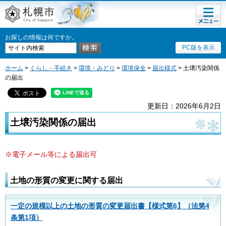
メニュ
札幌市
ー
お探しの情報は何ですか。
PC版を表示
ホーム
>
くらし・手続き
>
環境・みどり
>
環境保全
>
届出様式
> 土壌汚染関係
の届出
更新日：2026年6月2日
土壌汚染関係の届出
※電子メール等による届出可
土地の形質の変更に関する届出
一定の規模以上の土地の形質の変更届出書【様式第6】（法第4
条第1項）