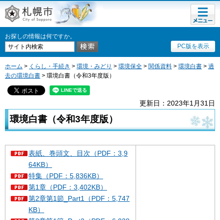
メニュ
札幌市
ー
お探しの情報は何ですか。
PC版を表示
ホーム
>
くらし・手続き
>
環境・みどり
>
環境保全
>
関係資料
>
環境白書
>
過
去の環境白書
> 環境白書（令和3年度版）
更新日：2023年1月31日
環境白書（令和3年度版）
表紙、巻頭文、目次（PDF：3,9
64KB）
特集（PDF：5,836KB）
第1章（PDF：3,402KB）
第2章第1節_Part1（PDF：5,747
KB）