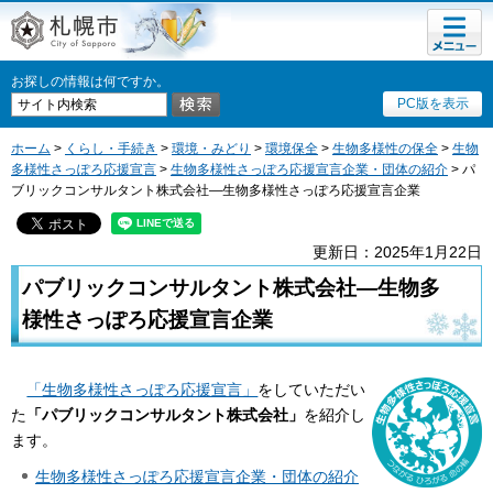
メニュ
札幌市
ー
お探しの情報は何ですか。
PC版を表示
ホーム
>
くらし・手続き
>
環境・みどり
>
環境保全
>
生物多様性の保全
>
生物
多様性さっぽろ応援宣言
>
生物多様性さっぽろ応援宣言企業・団体の紹介
> パ
ブリックコンサルタント株式会社―生物多様性さっぽろ応援宣言企業
更新日：2025年1月22日
パブリックコンサルタント株式会社―生物多
様性さっぽろ応援宣言企業
「生物多様性さっぽろ応援宣言」
をしていただい
た
「パブリックコンサルタント株式会社」
を紹介し
ます。
生物多様性さっぽろ応援宣言企業・団体の紹介