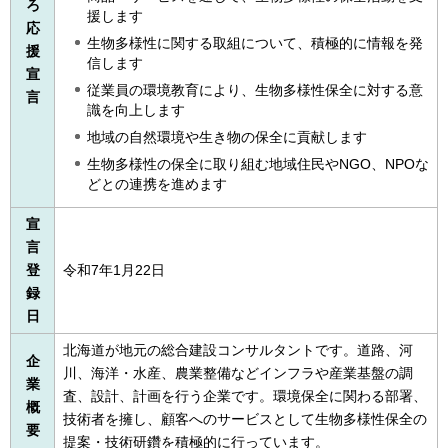
ろ
援します
応
生物多様性に関する取組について、積極的に情報を発
援
信します
宣
従業員の環境教育により、生物多様性保全に対する意
言
識を向上します
地域の自然環境や生き物の保全に貢献します
生物多様性の保全に取り組む地域住民やNGO、NPOな
どとの連携を進めます
宣
言
登
令和7年1月22日
録
日
北海道が地元の総合建設コンサルタントです。道路、河
企
川、海洋・水産、農業整備などインフラや産業基盤の調
業
査、設計、計画を行う企業です。環境保全に関わる部署、
概
技術者を擁し、顧客へのサービスとして生物多様性保全の
要
提案・技術研鑽を積極的に行っています。