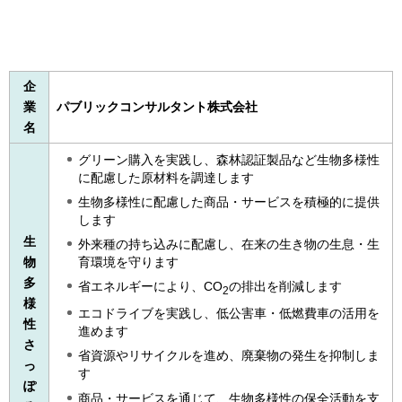
企
業
パブリックコンサルタント株式会社
名
グリーン購入を実践し、森林認証製品など生物多様性
に配慮した原材料を調達します
生物多様性に配慮した商品・サービスを積極的に提供
します
生
外来種の持ち込みに配慮し、在来の生き物の生息・生
物
育環境を守ります
多
省エネルギーにより、CO
の排出を削減します
2
様
エコドライブを実践し、低公害車・低燃費車の活用を
性
進めます
さ
省資源やリサイクルを進め、廃棄物の発生を抑制しま
っ
す
ぽ
商品・サービスを通じて、生物多様性の保全活動を支