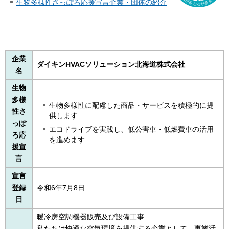
生物多様性さっぽろ応援宣言企業・団体の紹介
企業
ダイキンHVACソリューション北海道株式会社​​​​​​​
名
生物
多様
生物多様性に配慮した商品・サービスを積極的に提
性さ
供します
っぽ
エコドライブを実践し、低公害車・低燃費車の活用
ろ応
を進めます
援宣
言
宣言
登録
令和6年7月8日
日
暖冷房空調機器販売及び設備工事
私たちは快適な空気環境を提供する企業として、事業活