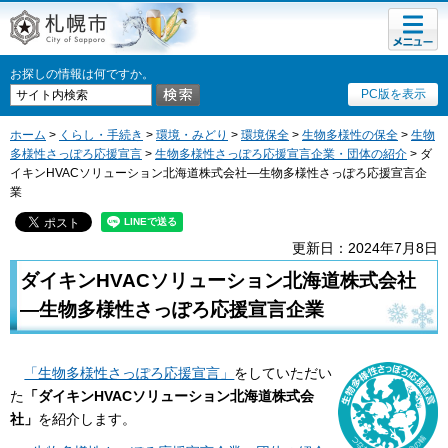
メニュ
札幌市
ー
お探しの情報は何ですか。
PC版を表示
ホーム
>
くらし・手続き
>
環境・みどり
>
環境保全
>
生物多様性の保全
>
生物
多様性さっぽろ応援宣言
>
生物多様性さっぽろ応援宣言企業・団体の紹介
> ダ
イキンHVACソリューション北海道株式会社―生物多様性さっぽろ応援宣言企
業
更新日：2024年7月8日
ダイキンHVACソリューション北海道株式会社
―生物多様性さっぽろ応援宣言企業
「生物多様性さっぽろ応援宣言」
をしていただい
た
「ダイキンHVACソリューション北海道株式会
社」
を紹介します。