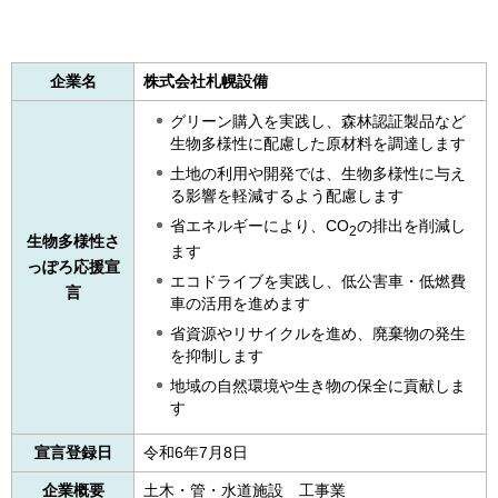
企業名
株式会社札幌設備
グリーン購入を実践し、森林認証製品など
生物多様性に配慮した原材料を調達します
土地の利用や開発では、生物多様性に与え
る影響を軽減するよう配慮します
省エネルギーにより、CO
の排出を削減し
2
生物多様性さ
ます
っぽろ応援宣
エコドライブを実践し、低公害車・低燃費
言
車の活用を進めます
省資源やリサイクルを進め、廃棄物の発生
を抑制します
地域の自然環境や生き物の保全に貢献しま
す
宣言登録日
令和6年7月8日
企業概要
土木・管・水道施設
工
事業