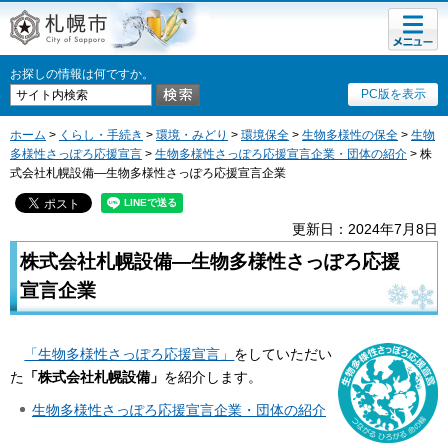
メニュ
札幌市
ー
お探しの情報は何ですか。
PC版を表示
ホーム
>
くらし・手続き
>
環境・みどり
>
環境保全
>
生物多様性の保全
>
生物
多様性さっぽろ応援宣言
>
生物多様性さっぽろ応援宣言企業・団体の紹介
> 株
式会社札幌設備―生物多様性さっぽろ応援宣言企業
更新日：2024年7月8日
株式会社札幌設備―生物多様性さっぽろ応援
宣言企業
「生物多様性さっぽろ応援宣言」
をしていただい
た
「株式会社札幌設備」
を紹介します。
生物多様性さっぽろ応援宣言企業・団体の紹介