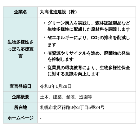
企業名
丸高北進建設（株）
グリーン購入を実践し、森林認証製品など
生物多様性に配慮した原材料を調達します
省エネルギーにより、CO
の排出を削減し
2
生物多様性さ
ます
っぽろ応援宣
省資源やリサイクルを進め、廃棄物の発生
言
を抑制します
従業員の環境教育により、生物多様性保全
に対する意識を向上します
宣言登録日
令和3年1月28日
企業概要
土木、建築、舗装、造園等
所在地
札幌市北区篠路8条3丁目5番24号
ホームページ
-