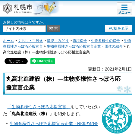
メニュ
札幌市
ー
お探しの情報は何ですか。
PC版を表示
ホーム
>
くらし・手続き
>
環境・みどり
>
環境保全
>
生物多様性の保全
>
生物
多様性さっぽろ応援宣言
>
生物多様性さっぽろ応援宣言企業・団体の紹介
> 丸
高北進建設（株）―生物多様性さっぽろ応援宣言企業
更新日：2021年2月1日
丸高北進建設（株）―生物多様性さっぽろ応
援宣言企業
「生物多様性さっぽろ応援宣言」
をしていただい
た
「丸高北進建設（株）
」
を紹介します。
生物多様性さっぽろ応援宣言企業・団体の紹介