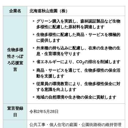
企業名
北海道秋山造園（株）
グリーン購入を実践し、森林認証製品など生物
多様性に配慮した原材料を調達します
生物多様性に配慮した商品・サービスを積極的
に提供します
外来種の持ち込みに配慮し、在来の生き物の生
生物多様
息・生育環境を守ります
性さっぽ
省エネルギーにより、CO
の排出を削減します
ろ応援宣
2
言
商品・サービスを通じて、生物多様性の保全活
動を支援します
従業員の環境教育により、生物多様性保全に対
する意識を向上します
地域の自然環境や生き物の保全に貢献します
宣言登録
令和2年5月28日
日
公共工事・個人住宅の庭園・公園街路樹の維持管理