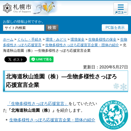
メニュ
札幌市
ー
お探しの情報は何ですか。
PC版を表示
ホーム
>
くらし・手続き
>
環境・みどり
>
環境保全
>
生物多様性の保全
>
生物
多様性さっぽろ応援宣言
>
生物多様性さっぽろ応援宣言企業・団体の紹介
> 北
海道秋山造園（株）―生物多様性さっぽろ応援宣言企業
更新日：2020年5月27日
北海道秋山造園（株）―生物多様性さっぽろ
応援宣言企業
「生物多様性さっぽろ応援宣言」
をしていただい
た
「北海道秋山造園（株）
」
を紹介します。
生物多様性さっぽろ応援宣言企業・団体の紹介