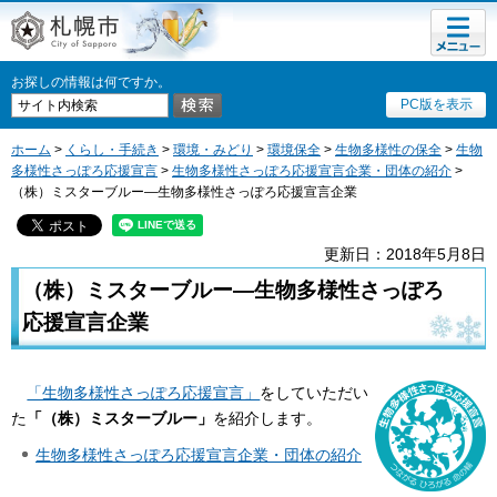
メニュ
札幌市
ー
お探しの情報は何ですか。
PC版を表示
ホーム
>
くらし・手続き
>
環境・みどり
>
環境保全
>
生物多様性の保全
>
生物
多様性さっぽろ応援宣言
>
生物多様性さっぽろ応援宣言企業・団体の紹介
>
（株）ミスターブルー―生物多様性さっぽろ応援宣言企業
更新日：2018年5月8日
（株）ミスターブルー―生物多様性さっぽろ
応援宣言企業
「生物多様性さっぽろ応援宣言」
をしていただい
た
「（株）ミスターブルー
」
を紹介します。
生物多様性さっぽろ応援宣言企業・団体の紹介