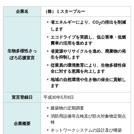
企業名
（株）ミスターブルー
省エネルギーにより、CO
の排出を削減
2
します
エコドライブを実践し、低公害車・低燃
費車の活用を進めます
生物多様性さっ
省資源やリサイクルを進め、廃棄物の発
生を抑制します
ぽろ応援宣言
従業員の環境教育により、生物多様性保
全に対する意識を向上します
地域の自然環境や生き物の保全に貢献し
ます
宣言登録日
平成30年5月8日
建築物の定期調査
消防用設備等点検及び防火対象物定期点
検
企業概要
ネットワークシステムの設計及び構築