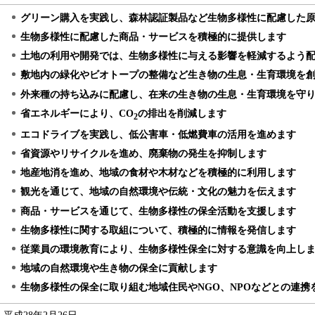
グリーン購入を実践し、森林認証製品など生物多様性に配慮した
生物多様性に配慮した商品・サービスを積極的に提供します
土地の利用や開発では、生物多様性に与える影響を軽減するよう
敷地内の緑化やビオトープの整備など生き物の生息・生育環境を
外来種の持ち込みに配慮し、在来の生き物の生息・生育環境を守
省エネルギーにより、CO
の排出を削減します
2
エコドライブを実践し、低公害車・低燃費車の活用を進めます
省資源やリサイクルを進め、廃棄物の発生を抑制します
地産地消を進め、地域の食材や木材などを積極的に利用します
観光を通じて、地域の自然環境や伝統・文化の魅力を伝えます
商品・サービスを通じて、生物多様性の保全活動を支援します
生物多様性に関する取組について、積極的に情報を発信します
従業員の環境教育により、生物多様性保全に対する意識を向上し
地域の自然環境や生き物の保全に貢献します
生物多様性の保全に取り組む地域住民やNGO、NPOなどとの連携
平成28年2月26日