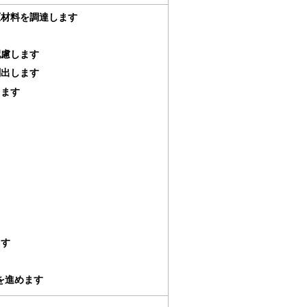
原材料を調達します
配慮します
創出します
ります
ます
を進めます