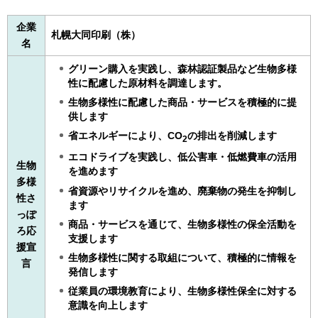
企業
札幌大同印刷（株）
名
グリーン購入を実践し、森林認証製品など生物多様
性に配慮した原材料を調達します。
生物多様性に配慮した商品・サービスを積極的に提
供します
省エネルギーにより、CO
の排出を削減します
2
エコドライブを実践し、低公害車・低燃費車の活用
生物
を進めます
多様
省資源やリサイクルを進め、廃棄物の発生を抑制し
性さ
ます
っぽ
商品・サービスを通じて、生物多様性の保全活動を
ろ応
支援します
援宣
生物多様性に関する取組について、積極的に情報を
言
発信します
従業員の環境教育により、生物多様性保全に対する
意識を向上します