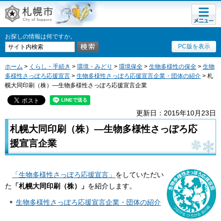
メニュ
札幌市
ー
お探しの情報は何ですか。
PC版を表示
ホーム
>
くらし・手続き
>
環境・みどり
>
環境保全
>
生物多様性の保全
>
生物
多様性さっぽろ応援宣言
>
生物多様性さっぽろ応援宣言企業・団体の紹介
> 札
幌大同印刷（株）―生物多様性さっぽろ応援宣言企業
更新日：2015年10月23日
札幌大同印刷（株）―生物多様性さっぽろ応
援宣言企業
「生物多様性さっぽろ応援宣言」
をしていただい
た
「札幌大同印刷（株）」
を紹介します。
生物多様性さっぽろ応援宣言企業・団体の紹介