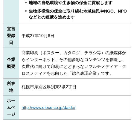
地域の自然環境や生き物の保全に貢献します
生物多様性の保全に取り組む地域住民やNGO、NPO
などとの連携を進めます
宣言
登録
平成27年10月6日
日
商業印刷（ポスター、カタログ、チラシ等）の紙媒体か
企業
らインターネット、その他多彩なコンテンツを創造し、
概要
次世代に向けて印刷にとどまらないマルチメディア・ク
ロスメディアを志向した「総合表現企業」です。
所在
札幌市厚別区厚別東3条2丁目
地
ホー
ムペ
http://www.dioce.co.jp/daido/
ージ