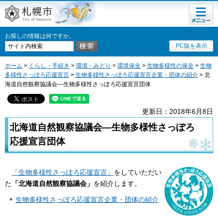
メニュ
札幌市
ー
お探しの情報は何ですか。
PC版を表示
ホーム
>
くらし・手続き
>
環境・みどり
>
環境保全
>
生物多様性の保全
>
生物
多様性さっぽろ応援宣言
>
生物多様性さっぽろ応援宣言企業・団体の紹介
> 北
海道自然観察協議会―生物多様性さっぽろ応援宣言団体
更新日：2018年6月8日
北海道自然観察協議会―生物多様性さっぽろ
応援宣言団体
「生物多様性さっぽろ応援宣言」
をしていただい
た
「北海道自然観察協議会」
を紹介します。
生物多様性さっぽろ応援宣言企業・団体の紹介