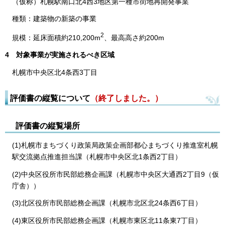
（仮称）札幌駅南口北4西3地区第一種市街地再開発事業
種類：建築物の新築の事業
2
規模：延床面積約210,200m
、最高高さ約200m
4
対象事業が実施されるべき区域
札幌市中央区北4条西3丁目
評価書の縦覧について
（終了しました。）
評価書の縦覧場所
(1)札幌市まちづくり政策局政策企画部都心まちづくり推進室札幌
駅交流拠点推進担当課（札幌市中央区北1条西2丁目）
(2)中央区役所市民部総務企画課（札幌市中央区大通西2丁目9（仮
庁舎））
(3)北区役所市民部総務企画課（札幌市北区北24条西6丁目）
(4)東区役所市民部総務企画課（札幌市東区北11条東7丁目）