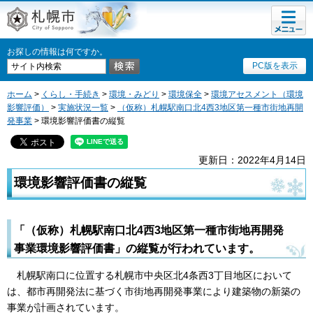
メニュ
札幌市
ー
お探しの情報は何ですか。
PC版を表示
ホーム
>
くらし・手続き
>
環境・みどり
>
環境保全
>
環境アセスメント（環境
影響評価）
>
実施状況一覧
>
（仮称）札幌駅南口北4西3地区第一種市街地再開
発事業
> 環境影響評価書の縦覧
更新日：2022年4月14日
環境影響評価書の縦覧
「（仮称）札幌駅南口北4西3地区第一種市街地再開発
事業環境影響評価書」の縦覧が行われています。
札幌駅南口に位置する札幌市中央区北4条西3丁目地区において
は、都市再開発法に基づく市街地再開発事業により建築物の新築の
事業が計画されています。