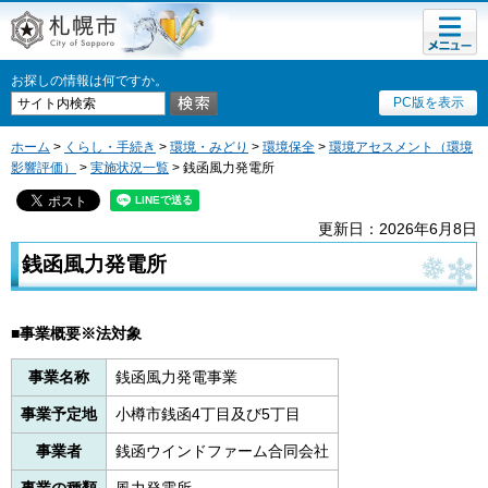
メニュ
札幌市
ー
お探しの情報は何ですか。
PC版を表示
ホーム
>
くらし・手続き
>
環境・みどり
>
環境保全
>
環境アセスメント（環境
影響評価）
>
実施状況一覧
> 銭函風力発電所
更新日：2026年6月8日
銭函風力発電所
■事業概要※法対象
事業名称
銭函風力発電事業
事業予定地
小樽市銭函4丁目及び5丁目
事業者
銭函ウインドファーム合同会社