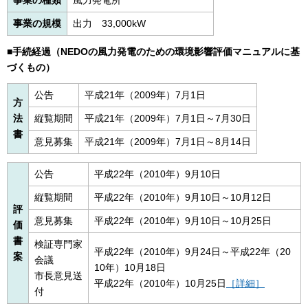
事業の種類
風力発電所
事業の規模
出力
3
3,000kW
■手続経過（NEDOの風力発電のための環境影響評価マニュアルに基
づくもの）
公告
平成21年（2009年）7月1日
方
法
縦覧期間
平成21年（2009年）7月1日～7月30日
書
意見募集
平成21年（2009年）7月1日～8月14日
公告
平成22年（2010年）9月10日
縦覧期間
平成22年（2010年）9月10日～10月12日
評
意見募集
平成22年（2010年）9月10日～10月25日
価
書
検証専門家
平成22年（2010年）9月24日～平成22年（20
案
会議
10年）10月18日
市長意見送
平成22年（2010年）10月25日
［詳細］
付