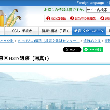
お探しの情報は何です
か。
救急当番医
緊急時の連絡先
避難場
と文化財
>
さっぽろの遺跡（埋蔵文化財センター）
>
遺跡めぐり
>
東区
東区H317遺跡（写真1）