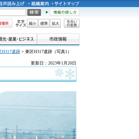
所
文字サイズ
縮小
標準
拡大
色合い
の変更
H317遺跡
> 東区H317遺跡（写真1）
更新日：2023年1月20日