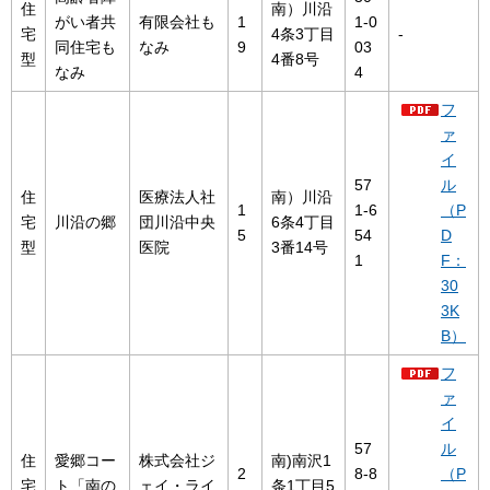
住
南）川沿
がい者共
有限会社も
1
1-0
宅
4条3丁目
-
同住宅も
なみ
9
03
型
4番8号
なみ
4
フ
ァ
イ
57
ル
住
医療法人社
南）川沿
1
1-6
（P
宅
川沿の郷
団川沿中央
6条4丁目
5
54
D
型
医院
3番14号
1
F：
30
3K
B）
フ
ァ
イ
57
ル
住
愛郷コー
株式会社ジ
南)南沢1
2
8-8
（P
宅
ト「南の
ェイ・ライ
条1丁目5