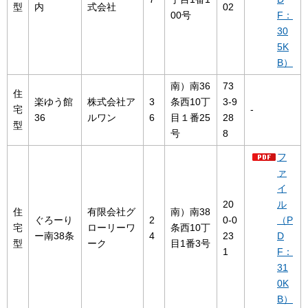
型
内
式会社
02
00号
F：
30
5K
B）
南）南36
73
住
楽ゆう館
株式会社ア
3
条西10丁
3-9
宅
-
36
ルワン
6
目１番25
28
型
号
8
フ
ァ
イ
20
ル
住
有限会社グ
南）南38
ぐろーり
2
0-0
（P
宅
ローリーワ
条西10丁
ー南38条
4
23
D
型
ーク
目1番3号
1
F：
31
0K
B）