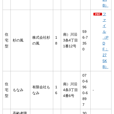
B）
フ
ァ
イ
59
ル
住
南）川沿
株式会社杉
1
6-7
（P
宅
杉の風
3条4丁目
の風
8
35
D
型
1番12号
0
F：
27
5K
B）
07
0-6
住
南）川沿
有限会社も
1
96
宅
もなみ
4条3丁目
-
なみ
6
0-6
型
4番6号
89
7
高齢者障
30