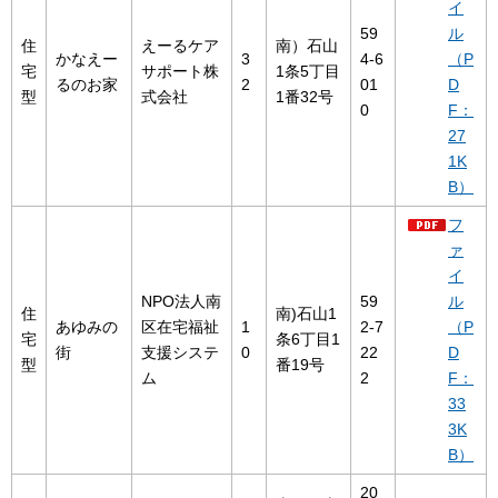
イ
59
ル
住
えーるケア
南）石山
かなえー
3
4-6
（P
宅
サポート株
1条5丁目
るのお家
2
01
D
型
式会社
1番32号
0
F：
27
1K
B）
フ
ァ
イ
NPO法人南
59
ル
住
南)石山1
あゆみの
区在宅福祉
1
2-7
（P
宅
条6丁目1
街
支援システ
0
22
D
型
番19号
ム
2
F：
33
3K
B）
20