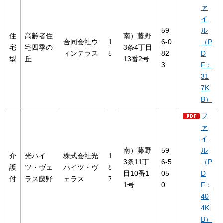
ァ
イ
59
ル
住
高齢者住
南）藤野
合同会社ウ
1
6-0
（P
宅
宅四季の
3条4丁目
ィンテラス
5
82
D
型
丘
13番2号
3
F：
31
7K
B）
フ
ァ
イ
南）藤野
59
ル
介
光ハイ
株式会社光
1
3条11丁
6-5
（P
護
ツ・ヴェ
ハイツ・ヴ
8
目10番1
05
D
付
ラス藤野
ェラス
7
1号
0
F：
40
4K
B）