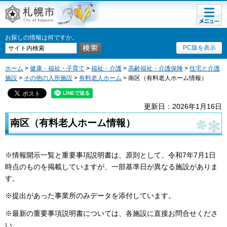
メニュ
札幌市
ー
お探しの情報は何ですか。
PC版を表示
ホーム
>
健康・福祉・子育て
>
福祉・介護
>
高齢福祉・介護保険
>
住宅と介護
施設
>
その他の入所施設
>
有料老人ホーム
> 南区（有料老人ホーム情報）
更新日：2026年1月16日
南区（有料老人ホーム情報）
※情報開示一覧と重要事項説明書は、原則として、令和7年7月1日
時点のものを掲載していますが、一部基準日が異なる施設がありま
す。
※提出があった事業所のみデータを添付しています。
※最新の重要事項説明書については、各施設に直接お問合せくださ
い。