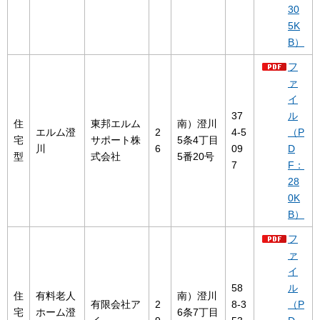
30
5K
B）
フ
ァ
イ
37
ル
住
東邦エルム
南）澄川
エルム澄
2
4-5
（P
宅
サポート株
5条4丁目
川
6
09
D
型
式会社
5番20号
7
F：
28
0K
B）
フ
ァ
イ
58
ル
住
有料老人
南）澄川
有限会社ア
2
8-3
（P
宅
ホーム澄
6条7丁目