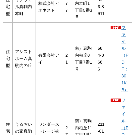
株式会社ビ
7
内本町1
宅
ル真駒内
6-8
-
オネスト
7
丁目5番3
型
本町
911
号
フ
ァ
イ
南）真駒
58
ル
住
アシスト
有限会社ア
2
内柏丘8
4-8
（P
宅
ホーム真
イ
1
丁目7番1
68
D
型
駒内の丘
号
6
F：
30
1K
B）
フ
ァ
イ
南）真駒
ル
住
うるおい
ワンダース
211
2
内柏丘11
（P
宅
の家真駒
トレージ株
-81
7
丁目1番1
D