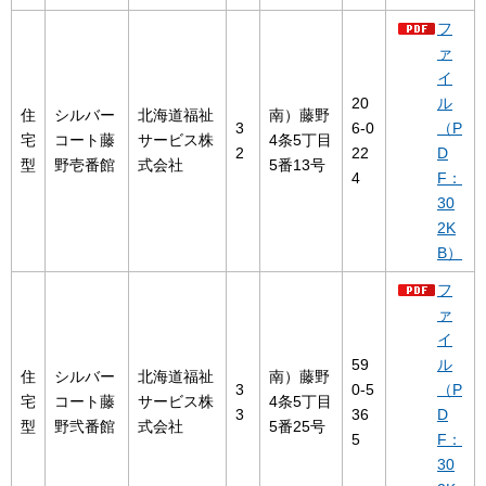
フ
ァ
イ
20
ル
住
シルバー
北海道福祉
南）藤野
3
6-0
（P
宅
コート藤
サービス株
4条5丁目
2
22
D
型
野壱番館
式会社
5番13号
4
F：
30
2K
B）
フ
ァ
イ
59
ル
住
シルバー
北海道福祉
南）藤野
3
0-5
（P
宅
コート藤
サービス株
4条5丁目
3
36
D
型
野弐番館
式会社
5番25号
5
F：
30