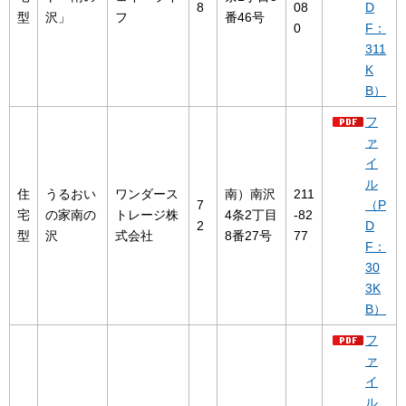
8
08
D
型
沢」
フ
番46号
0
F：
311
K
B）
フ
ァ
イ
ル
住
うるおい
ワンダース
南）南沢
211
7
（P
宅
の家南の
トレージ株
4条2丁目
-82
2
D
型
沢
式会社
8番27号
77
F：
30
3K
B）
フ
ァ
イ
ル