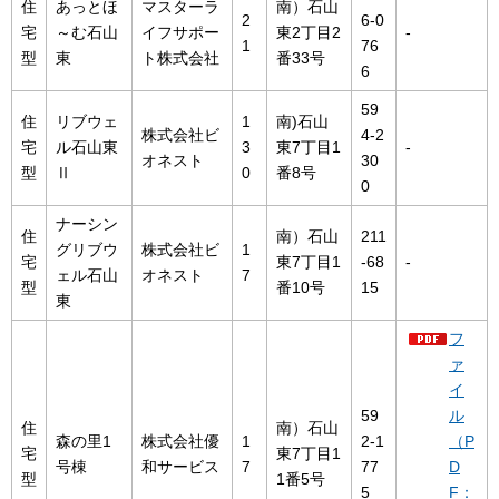
住
あっとほ
マスターラ
南）石山
2
6-0
宅
～む石山
イフサポー
東2丁目2
-
1
76
型
東
ト株式会社
番33号
6
59
住
リブウェ
1
南)石山
株式会社ビ
4-2
宅
ル石山東
3
東7丁目1
-
オネスト
30
型
Ⅱ
0
番8号
0
ナーシン
住
南）石山
211
グリブウ
株式会社ビ
1
宅
東7丁目1
-68
-
ェル石山
オネスト
7
型
番10号
15
東
フ
ァ
イ
59
ル
住
南）石山
森の里1
株式会社優
1
2-1
（P
宅
東7丁目1
号棟
和サービス
7
77
D
型
1番5号
5
F：