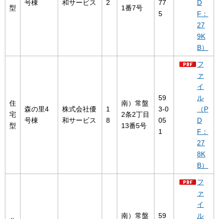
号棟
和サービス
2
77
D
型
1番7号
5
F：
27
9K
B）
フ
ァ
イ
59
ル
住
南）常盤
森の里4
株式会社優
1
3-0
（P
宅
2条2丁目
号棟
和サービス
8
05
D
型
13番5号
1
F：
27
8K
B）
フ
ァ
イ
南）常盤
59
ル