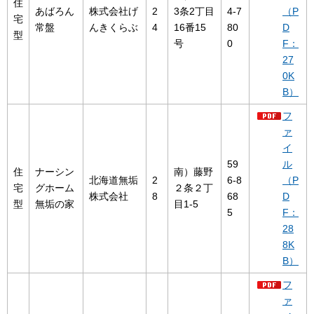
住
あばろん
株式会社げ
2
3条2丁目
4-7
（P
宅
常盤
んきくらぶ
4
16番15
80
D
型
号
0
F：
27
0K
B）
フ
ァ
イ
59
ル
住
ナーシン
南）藤野
北海道無垢
2
6-8
（P
宅
グホーム
２条２丁
株式会社
8
68
D
型
無垢の家
目1-5
5
F：
28
8K
B）
フ
ァ