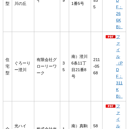
イ
9
53
D
型
川の丘
1番5号
5
F：
26
6K
B）
フ
ァ
イ
南）澄川
ル
住
有限会社グ
211
ぐろーり
3
6条11丁
（P
宅
ローリーワ
-05
ー澄川
5
目21番8
D
型
ーク
68
号
F：
311
K
B）
フ
ァ
イ
光ハイ
南）真駒
58
ル