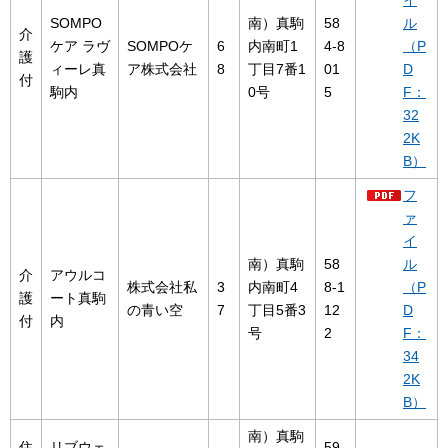
イ
SOMPO
南）真駒
58
ル
介
ケア ラヴ
SOMPOケ
6
内南町1
4-8
（P
護
ィーレ真
ア株式会社
8
丁目7番1
01
D
付
駒内
0号
5
F：
32
2K
B）
フ
ァ
イ
南）真駒
58
ル
介
アウルコ
株式会社私
3
内南町4
8-1
（P
護
ート真駒
の青い空
7
丁目5番3
12
D
付
内
号
2
F：
34
2K
B）
南）真駒
住
リブウェ
59