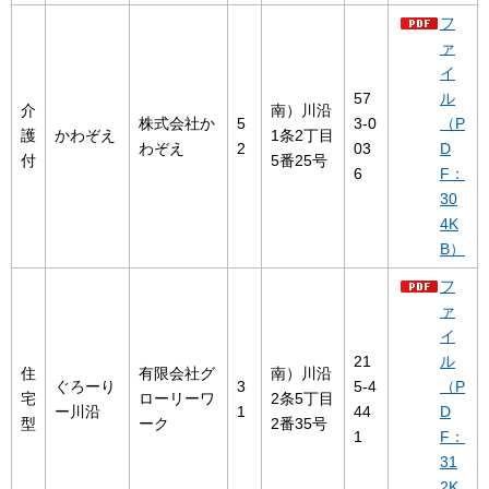
フ
ァ
イ
57
ル
介
南）川沿
株式会社か
5
3-0
（P
護
かわぞえ
1条2丁目
わぞえ
2
03
D
付
5番25号
6
F：
30
4K
B）
フ
ァ
イ
21
ル
住
有限会社グ
南）川沿
ぐろーり
3
5-4
（P
宅
ローリーワ
2条5丁目
ー川沿
1
44
D
型
ーク
2番35号
1
F：
31
2K