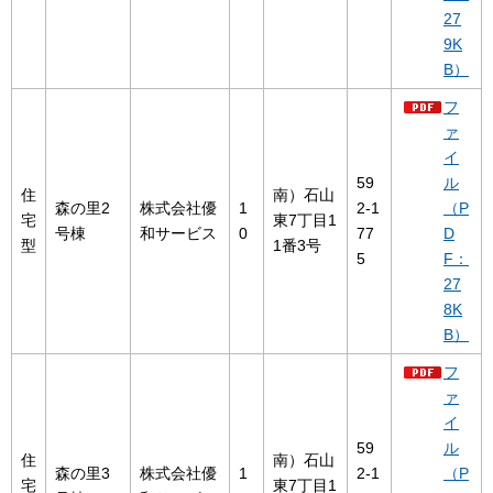
27
9K
B）
フ
ァ
イ
59
ル
住
南）石山
森の里2
株式会社優
1
2-1
（P
宅
東7丁目1
号棟
和サービス
0
77
D
型
1番3号
5
F：
27
8K
B）
フ
ァ
イ
59
ル
住
南）石山
森の里3
株式会社優
1
2-1
（P
宅
東7丁目1