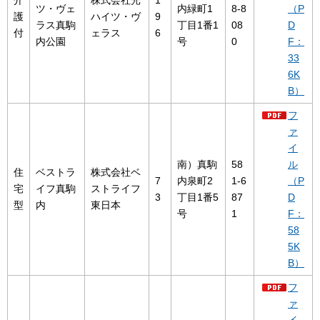
介
株式会社光
1
ツ・ヴェ
内緑町1
8-8
（P
護
ハイツ・ヴ
9
ラス真駒
丁目1番1
08
D
付
ェラス
6
内公園
号
0
F：
33
6K
B）
フ
ァ
イ
南）真駒
58
ル
住
ベストラ
株式会社ベ
7
内泉町2
1-6
（P
宅
イフ真駒
ストライフ
3
丁目1番5
87
D
型
内
東日本
号
1
F：
58
5K
B）
フ
ァ