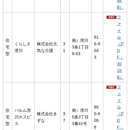
4K
B）
フ
ァ
イ
81
ル
住
南）澄川
くらしさ
株式会社元
3
6-9
（P
宅
3条1丁目
澄川
気な介護
1
04
D
型
9-63
3
F：
30
1K
B）
フ
ァ
イ
85
ル
住
パルム澄
南）澄川
株式会社き
3
0-9
（P
宅
川ホスピ
5条3丁目
ずな
7
08
D
型
ス
3番41号
8
F：