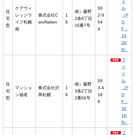
イ
ケアヴィ
59
ル
住
南）藤野
レッジラ
株式会社C
1
2-9
（P
宅
2条6丁目
イフ札幌
areNation
6
54
D
型
15番7号
南
4
F：
29
2K
B）
フ
ァ
イ
59
ル
住
南）藤野
マンショ
株式会社沢
1
3-4
（P
宅
3条2丁目
ン福老
商札幌
6
18
D
型
2番55号
8
F：
30
1K
B）
フ