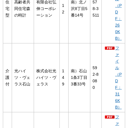
住
高齢者共
有限会社弘
南）北ノ
57
1
（P
宅
同住宅森
伸コーポレ
沢8丁目5
8-3
2
D
型
の時計
ーション
番14号
511
F：
26
0K
B）
フ
ァ
イ
59
ル
介
光ハイ
株式会社光
1
南）石山
2-8
（P
護
ツ・ヴェ
ハイツ・ヴ
4
1条3丁目
08
D
付
ラス石山
ェラス
9
3番33号
0
F：
31
6K
B）
フ
ァ