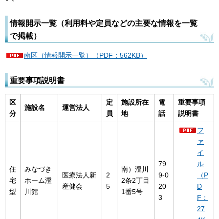
情報開示一覧（利用料や定員などの主要な情報を一覧
で掲載）
南区（情報開示一覧）（PDF：562KB）
重要事項説明書
区
定
施設所在
電
重要事項
施設名
運営法人
分
員
地
話
説明書
フ
ァ
イ
79
ル
住
みなづき
南）澄川
医療法人新
2
9-0
（P
宅
ホーム澄
2条2丁目
産健会
5
20
D
型
川館
1番5号
3
F：
27