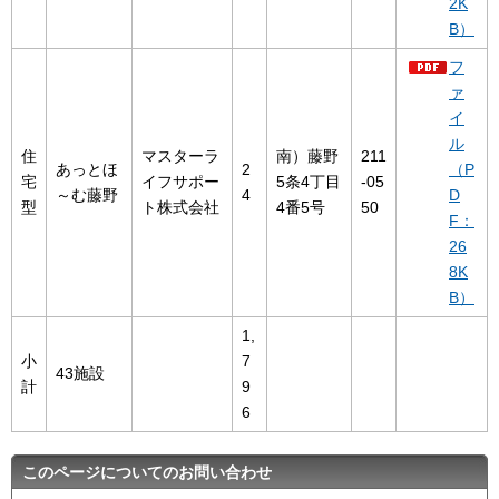
2K
B）
フ
ァ
イ
ル
住
マスターラ
南）藤野
211
あっとほ
2
（P
宅
イフサポー
5条4丁目
-05
～む藤野
4
D
型
ト株式会社
4番5号
50
F：
26
8K
B）
1,
小
7
43施設
計
9
6
このページについてのお問い合わせ