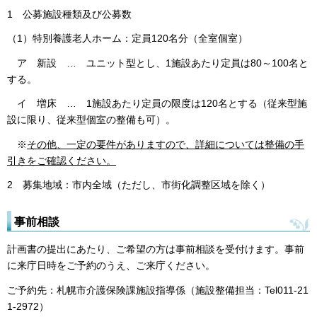
1 公募施設種類及び公募数
（1）特別養護老人ホーム：定員120名分（全室個室）
ア 新設 … ユニット型とし、1施設あたり定員は80～100名と
する。
イ 増床 … 1施設あたり定員の限度は120名とする（従来型施
設に限り、従来型個室の整備も可）。
※
その他、一定の要件がありますので、詳細については整備の手
引きをご確認ください。
2 募集地域：市内全域（ただし、市街化調整区域を除く）
事前相談
計画書の提出にあたり、ご希望の方は事前相談を受付けます。事前
に来庁日時をご予約のうえ、ご来庁ください。
ご予約先：札幌市介護保険課施設指導係（施設整備担当：Tel011-21
1-2972）