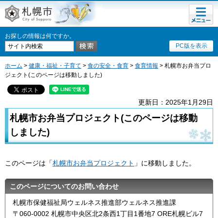
メニュ
札幌市
ー
お探しの情報は何ですか。
PC版を表示
ホーム
>
健康・福祉・子育て
>
食の安全・食育
>
食育情報
> 札幌市お弁当プロ
ジェクト(このページは移動しました)
更新日：2025年1月29日
札幌市お弁当プロジェクト(このページは移動
しました)
このページは「
札幌市お弁当プロジェクト
」に移動しました。
このページについてのお問い合わせ
札幌市保健福祉局ウェルネス推進部ウェルネス推進課
〒060-0002 札幌市中央区北2条西1丁目1番地7 ORE札幌ビル7