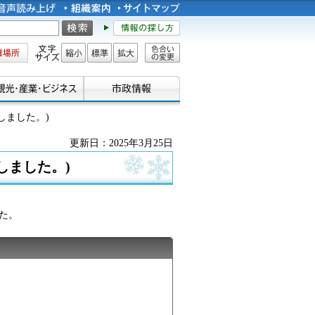
所
文字サイズ
縮小
標準
拡大
色合い
の変更
しました。)
更新日：2025年3月25日
しました。)
た。