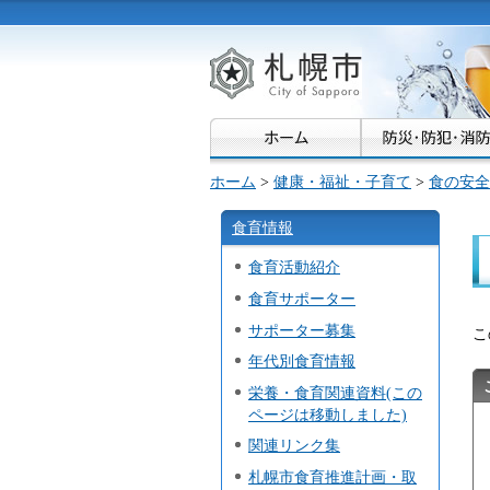
札幌市
ホーム
>
健康・福祉・子育て
>
食の安全
食育情報
食育活動紹介
食育サポーター
サポーター募集
こ
年代別食育情報
栄養・食育関連資料(この
ページは移動しました)
関連リンク集
札幌市食育推進計画・取