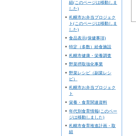
組(このページは移動しま
した)
札幌市お弁当プロジェク
ト(このページは移動しま
した)
食品表示(保健事項)
特定（多数）給食施設
札幌市健康・栄養調査
野菜摂取強化事業
野菜レシピ（副菜レシ
ピ）
札幌市お弁当プロジェク
ト
栄養・食育関連資料
年代別食育情報(このペー
ジは移動しました)
札幌市食育推進計画・取
組