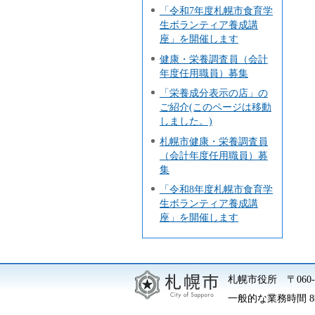
「令和7年度札幌市食育学
生ボランティア養成講
座」を開催します
健康・栄養調査員（会計
年度任用職員）募集
「栄養成分表示の店」の
ご紹介(このページは移動
しました。)
札幌市健康・栄養調査員
（会計年度任用職員）募
集
「令和8年度札幌市食育学
生ボランティア養成講
座」を開催します
札幌市役所
〒06
一般的な業務時間 8時