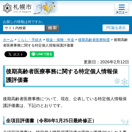
メニュ
札幌市
ー
お探しの情報は何ですか。
PC版を表示
ホーム
>
くらし・手続き
>
税金・保険・年金
>
後期高齢者医療制度
> 後期高齢
者医療事務に関する特定個人情報保護評価書
更新日：2026年2月12日
後期高齢者医療事務に関する特定個人情報保
護評価書
後期高齢者医療事務について、現在、公表している特定個人情報保
護評価書は、下記のとおりです。
全項目評価書（令和6年1月25日最終修正）