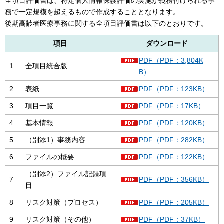
全項目評価書は、特定個人情報保護評価の実施が義務付けられる事
務で一定規模を超えるもので作成することとなります。
後期高齢者医療事務に関する全項目評価書は以下のとおりです。
項目
ダウンロード
PDF（PDF：3,804K
1
全項目統合版
B）
2
表紙
PDF（PDF：123KB）
3
項目一覧
PDF（PDF：17KB）
4
基本情報
PDF（PDF：120KB）
5
（別添1）事務内容
PDF（PDF：282KB）
6
ファイルの概要
PDF（PDF：122KB）
（別添2）ファイル記録項
7
PDF（PDF：356KB）
目
8
リスク対策（プロセス）
PDF（PDF：205KB）
9
リスク対策（その他）
PDF（PDF：37KB）