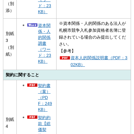
（別
ド：23
添）
KB）
※資本関係・人的関係のある法人が
資本関
札幌市競争入札参加資格者名簿に登
係・人
別紙
録されている場合のみ提出してくだ
的関係
3
調書
さい。
（別
（ワー
【参考】
紙）
ド：23
資本人的関係説明書（PDF：3
KB）
02KB）
契約に関すること
契約書
（案）
（PD
F：249
KB）
契約約
別紙
款【総
4
価契