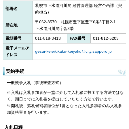
札幌市下水道河川局 経営管理部 経営企画課（契
部署名
約担当）
〒062-8570 札幌市豊平区豊平6条3丁目2-1
所在地
下水道河川局庁舎3階
電話番号
011-818-3413
FAX番号
011-812-5203
電子メールア
gesui-keieikikaku-keiyaku@city.sapporo.jp
ドレス
契約手続
一般競争入札（事後審査方式）
※入札は入札参加者が一堂に介して入札箱に投函する方法ではな
く、期日までに入札書を提出していただく方法で行います。
※開札後、落札候補者順位が1番となった入札参加者のみ入札参
加資格審査を行います。
入札日程