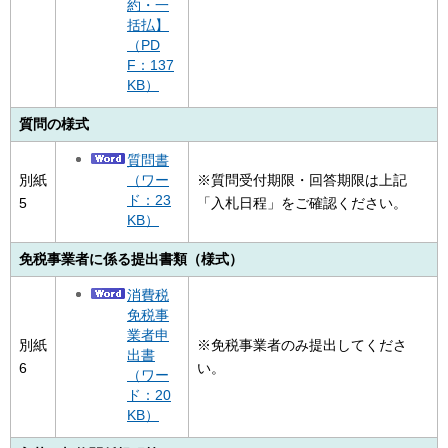
約・一
括払】
（PD
F：137
KB）
質問の様式
質問書
（ワー
別紙
※質問受付期限・回答期限は上記
ド：23
5
「入札日程」をご確認ください。
KB）
免税事業者に係る提出書類（様式）
消費税
免税事
業者申
別紙
※免税事業者のみ提出してくださ
出書
6
い。
（ワー
ド：20
KB）