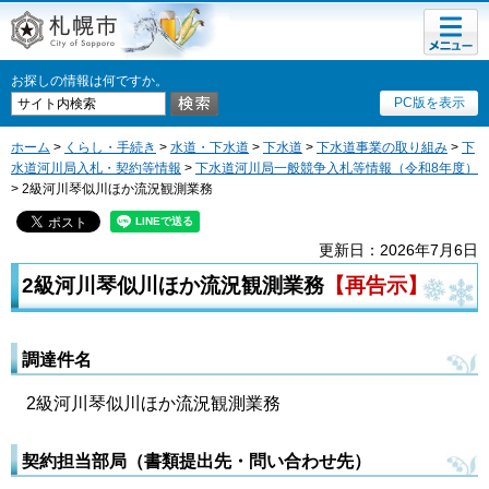
メニュ
札幌市
ー
お探しの情報は何ですか。
PC版を表示
ホーム
>
くらし・手続き
>
水道・下水道
>
下水道
>
下水道事業の取り組み
>
下
水道河川局入札・契約等情報
>
下水道河川局一般競争入札等情報（令和8年度）
> 2級河川琴似川ほか流況観測業務
更新日：2026年7月6日
2級河川琴似川ほか流況観測業務
【再告示】
調達件名
2級河川琴似川ほか流況観測業務
契約担当部局（書類提出先・問い合わせ先）