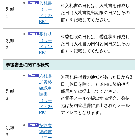
入札書
※入札書の日付は、入札書を作成し
（ワー
別紙
た日（入札書提出期限の日又はその
ド：22
1
前）を記載してください。
KB）
委任状
※委任状の日付は、委任状を作成し
（ワー
別紙
た日（入札書の日付と同日又はその
ド：18
2
前）を記載してください。
KB）
事後審査に関する様式
入札参
※落札候補者の通知があった日から3
加資格
日（休日を除く。）以内に契約担当
確認申
別紙
部局あてに提出してください。
請書
3
※電子メールで提出する場合、発信
（ワー
元は契約管理課に届出されたメール
ド：26
アドレスとなります。
KB）
契約実
別紙
績調書
3
（ワー