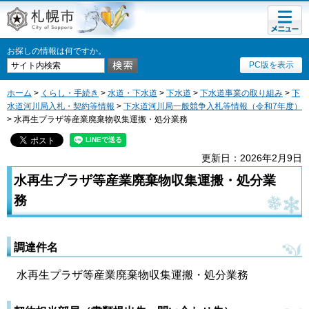
メニュ
札幌市
ー
お探しの情報は何ですか。
PC版を表示
ホーム
>
くらし・手続き
>
水道・下水道
>
下水道
>
下水道事業の取り組み
>
下
水道河川局入札・契約等情報
>
下水道河川局一般競争入札等情報（令和7年度）
> 水再生プラザ等産業廃棄物収集運搬・処分業務
更新日：2026年2月9日
水再生プラザ等産業廃棄物収集運搬・処分業
務
調達件名
水再生プラザ等産業廃棄物収集運搬・処分業務