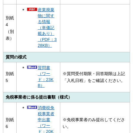
産業廃棄
物に関す
別紙
る情報
4
（単価記
（別
載あり）
表）
（PDF：3
28KB）
質問の様式
質問書
（ワー
別紙
※質問受付期限・回答期限は上記
ド：23K
5
「入札日程」をご確認ください。
B）
免税事業者に係る提出書類（様式）
消費税免
税事業者
申出書
別紙
※免税事業者のみ提出してくださ
（ワー
6
い。
ド：20K