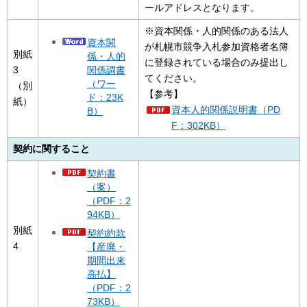
ールアドレスとなります。
※資本関係・人的関係のある法人
資本関
が札幌市競争入札参加資格者名簿
別紙
係・人的
に登録されている場合のみ提出し
関係調書
3
てください。
（ワー
（別
【参考】
ド：23K
紙）
資本人的関係説明書（PD
B）
F：302KB）
契約に関すること
契約書
（案）
（PDF：2
94KB）
別紙
契約約款
4
【産廃・
期間出来
高払】
（PDF：2
73KB）