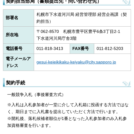
契約担当部局（書類提出先・問い合わせ先）
札幌市下水道河川局 経営管理部 経営企画課（契
部署名
約担当）
〒062-8570 札幌市豊平区豊平6条3丁目2-1
所在地
下水道河川局庁舎3階
電話番号
011-818-3413
FAX番号
011-812-5203
電子メールア
gesui-keieikikaku-keiyaku@city.sapporo.jp
ドレス
契約手続
一般競争入札（事後審査方式）
※入札は入札参加者が一堂に介して入札箱に投函する方法ではな
く、期日までに入札書を提出していただく方法で行います。
※開札後、落札候補者順位が1番となった入札参加者のみ入札参
加資格審査を行います。