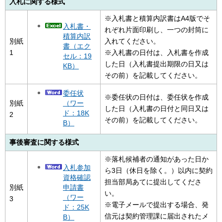
入札に関する様式
※入札書と積算内訳書はA4版でそ
入札書・
れぞれ片面印刷し、一つの封筒に
積算内訳
別紙
入れてください。
書（エク
1
※入札書の日付は、入札書を作成
セル：19
した日（入札書提出期限の日又は
KB）
その前）を記載してください。
委任状
※委任状の日付は、委任状を作成
（ワー
別紙
した日（入札書の日付と同日又は
ド：18K
2
その前）を記載してください。
B）
事後審査に関する様式
※落札候補者の通知があった日か
入札参加
ら3日（休日を除く。）以内に契約
資格確認
担当部局あてに提出してくださ
申請書
別紙
い。
（ワー
3
※電子メールで提出する場合、発
ド：25K
信元は契約管理課に届出されたメ
B）