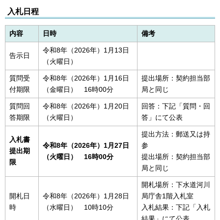
入札日程
内容
日時
備考
令和8年（2026年）1月13日
告示日
（火曜日）
質問受
令和8年（2026年）1月16日
提出場所：契約担当部
付期限
（金曜日） 16時00分
局と同じ
質問回
令和8年（2026年）1月20日
回答：下記「質問・回
答期限
（火曜日）
答」にて公表
提出方法：郵送又は持
入札書
令和8年（2026年）1
月27日
参
提出期
（火曜日） 16時00分
提出場所：契約担当部
限
局と同じ
開札場所：下水道河川
開札日
令和8年（2026年）1月28日
局庁舎1階入札室
時
（水曜日） 10時10分
入札結果：下記「入札
結果」にて公表