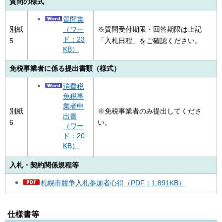
質問の様式
質問書
（ワー
別紙
※質問受付期限・回答期限は上記
ド：23
5
「入札日程」をご確認ください。
KB）
免税事業者に係る提出書類（様式）
消費税
免税事
業者申
別紙
※免税事業者のみ提出してくださ
出書
6
い。
（ワー
ド：20
KB）
入札・契約関係規程等
札幌市競争入札参加者心得（PDF：1,891KB）
仕様書等