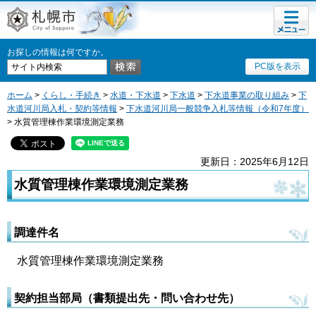
メニュ
札幌市
ー
お探しの情報は何ですか。
PC版を表示
ホーム
>
くらし・手続き
>
水道・下水道
>
下水道
>
下水道事業の取り組み
>
下
水道河川局入札・契約等情報
>
下水道河川局一般競争入札等情報（令和7年度）
> 水質管理棟作業環境測定業務
更新日：2025年6月12日
水質管理棟作業環境測定業務
調達件名
水質管理棟作業環境測定業務
契約担当部局（書類提出先・問い合わせ先）