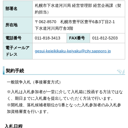
札幌市下水道河川局 経営管理部 経営企画課（契
部署名
約担当）
〒062-8570 札幌市豊平区豊平6条3丁目2-1
所在地
下水道河川局庁舎3階
電話番号
011-818-3413
FAX番号
011-812-5203
電子メールア
gesui-keieikikaku-keiyaku@city.sapporo.jp
ドレス
契約手続
一般競争入札（事後審査方式）
※入札は入札参加者が一堂に介して入札箱に投函する方法ではな
く、期日までに入札書を提出していただく方法で行います。
※開札後、落札候補者順位が1番となった入札参加者のみ入札参
加資格審査を行います。
入札日程