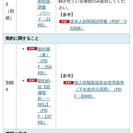
録されている場合のみ提出してくだ
的関係
3
調書
さい。
（別
（ワー
【参考】
紙）
ド：21
資本人的関係説明書（PDF：3
KB）
02KB）
契約に関すること
契約書
（案）
（PD
F：254
KB）
【参考】
契約約
別紙
個人情報取扱安全管理基準
款【総
4
（下水道河川局用）（PD
価契
F：80KB）
約・一
括払】
（PD
F：137
KB）