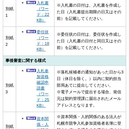
入札書
※入札書の日付は、入札書を作成し
（ワー
別紙
た日（入札書提出期限の日又はその
ド：22
1
前）を記載してください。
KB）
委任状
※委任状の日付は、委任状を作成し
（ワー
別紙
た日（入札書の日付と同日又はその
ド：18
2
前）を記載してください。
KB）
事後審査に関する様式
入札参
※落札候補者の通知があった日から3
加資格
日（休日を除く。）以内に契約担当
確認申
別紙
部局あてに提出してください。
請書
3
※電子メールで提出する場合、発信
（ワー
元は契約管理課に届出されたメール
ド：25
アドレスとなります。
KB）
※資本関係・人的関係のある法人が
資本関
札幌市競争入札参加資格者名簿に登
係・人
別紙