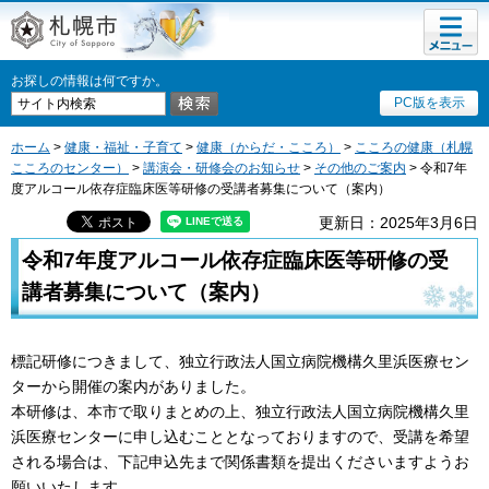
メニュ
札幌市
ー
お探しの情報は何ですか。
PC版を表示
ホーム
>
健康・福祉・子育て
>
健康（からだ・こころ）
>
こころの健康（札幌
こころのセンター）
>
講演会・研修会のお知らせ
>
その他のご案内
> 令和7年
度アルコール依存症臨床医等研修の受講者募集について（案内）
更新日：2025年3月6日
令和7年度アルコール依存症臨床医等研修の受
講者募集について（案内）
標記研修につきまして、独立行政法人国立病院機構久里浜医療セン
ターから開催の案内がありました。
本研修は、本市で取りまとめの上、独立行政法人国立病院機構久里
浜医療センターに申し込むこととなっておりますので、受講を希望
される場合は、下記申込先まで関係書類を提出くださいますようお
願いいたします。