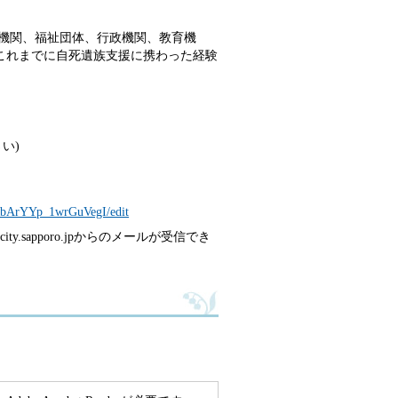
談機関、福祉団体、行政機関、教育機
これまでに自死遺族支援に携わった経験
い)
。
bArYYp_1wrGuVegI/edit
y.sapporo.jpからのメールが受信でき