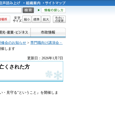
所
文字サイズ
縮小
標準
拡大
色合い
の変更
研修会のお知らせ
>
専門職向け講演会・
開催します
更新日：2026年1月7日
亡くされた方
い・見守る”ということ』を開催しま