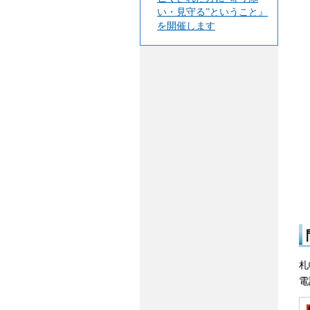
い・見守る”ということ』
を開催します
札
電