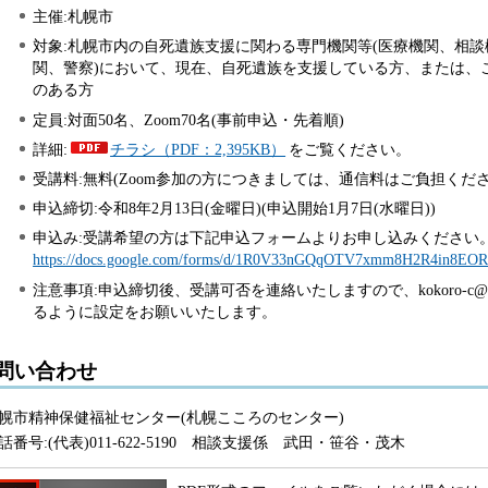
主催:札幌市
対象:札幌市内の自死遺族支援に関わる専門機関等(医療機関、相
関、警察)において、現在、自死遺族を支援している方、または、
のある方
定員:対面50名、Zoom70名(事前申込・先着順)
詳細:
チラシ（PDF：2,395KB）
をご覧ください。
受講料:無料(Zoom参加の方につきましては、通信料はご負担くださ
申込締切:令和8年2月13日(金曜日)(申込開始1月7日(水曜日))
申込み:受講希望の方は下記申込フォームよりお申し込みください
https://docs.google.com/forms/d/1R0V33nGQqOTV7xmm8H2R4in8EOR
注意事項:申込締切後、受講可否を連絡いたしますので、kokoro-c@cit
るように設定をお願いいたします。
問い合わせ
幌市精神保健福祉センター(札幌こころのセンター)
話番号:(代表)011-622-5190 相談支援係 武田・笹谷・茂木