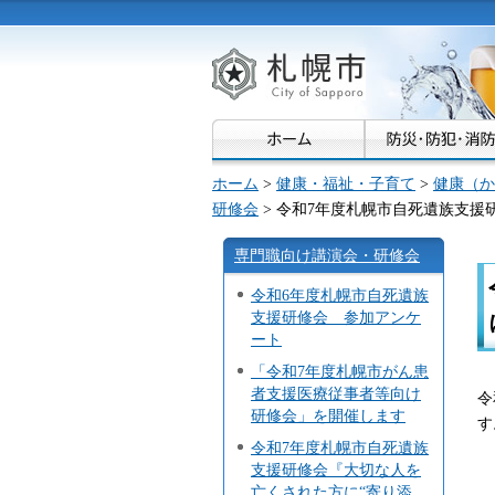
札幌市
ホーム
>
健康・福祉・子育て
>
健康（か
研修会
> 令和7年度札幌市自死遺族支援
専門職向け講演会・研修会
令和6年度札幌市自死遺族
支援研修会 参加アンケ
ート
「令和7年度札幌市がん患
者支援医療従事者等向け
令
研修会」を開催します
す
令和7年度札幌市自死遺族
支援研修会『大切な人を
亡くされた方に“寄り添