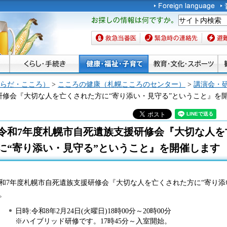
お探しの情報は何です
か。
救急当番医
緊急時の連絡先
避難場
らだ・こころ）
>
こころの健康（札幌こころのセンター）
>
講演会・
研修会『大切な人を亡くされた方に“寄り添い・見守る”ということ』を
令和7年度札幌市自死遺族支援研修会『大切な人を
に“寄り添い・見守る”ということ』を開催します
和7年度札幌市自死遺族支援研修会『大切な人を亡くされた方に“寄り添
。
日時:令和8年2月24日(火曜日)18時00分～20時00分
※ハイブリッド研修です。17時45分～入室開始。