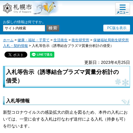
メニュ
札幌市
ー
お探しの情報は何ですか。
PC版を表示
ホーム
>
健康・福祉・子育て
>
生活衛生
>
衛生研究所
>
保健福祉局衛生研究所
入札・契約情報
> 入札等告示（誘導結合プラズマ質量分析計の借受）
更新日：2023年4月25日
入札等告示（誘導結合プラズマ質量分析計の
借受）
入札等情報
新型コロナウイルスの感染拡大の防止を図るため、本件の入札にお
いては、一堂に会する入札は行なわず送付による入札（持参も可）
を行ないます。