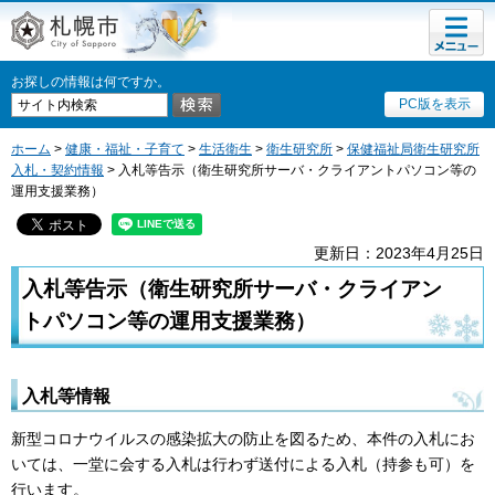
メニュ
札幌市
ー
お探しの情報は何ですか。
PC版を表示
ホーム
>
健康・福祉・子育て
>
生活衛生
>
衛生研究所
>
保健福祉局衛生研究所
入札・契約情報
> 入札等告示（衛生研究所サーバ・クライアントパソコン等の
運用支援業務）
更新日：2023年4月25日
入札等告示（衛生研究所サーバ・クライアン
トパソコン等の運用支援業務）
入札等情報
新型コロナウイルスの感染拡大の防止を図るため、本件の入札にお
いては、一堂に会する入札は行わず送付による入札（持参も可）を
行います。