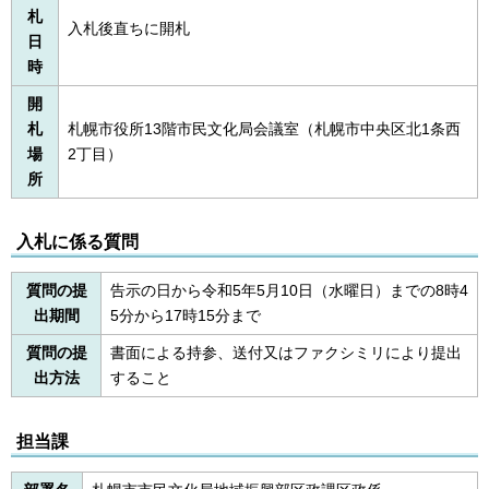
札
入札後直ちに開札
日
時
開
札
札幌市役所13階市民文化局会議室（札幌市中央区北1条西
場
2丁目）
所
入札に係る質問
質問の提
告示の日から令和5年5月10日（水曜日）までの8時4
出期間
5分から17時15分まで
質問の提
書面による持参、送付又はファクシミリにより提出
出方法
すること
担当課