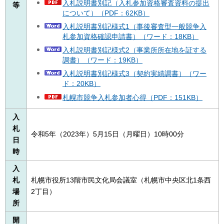
入札説明書別記（入札参加資格審査資料の提出
等
について）（PDF：62KB）
入札説明書別記様式1（事後審査型一般競争入
札参加資格確認申請書）（ワード：18KB）
入札説明書別記様式2（事業所所在地を証する
調書）（ワード：19KB）
入札説明書別記様式3（契約実績調書）（ワー
ド：20KB）
札幌市競争入札参加者心得（PDF：151KB）
入
札
令和5年（2023年）5月15日（月曜日）10時00分
日
時
入
札
札幌市役所13階市民文化局会議室（札幌市中央区北1条西
場
2丁目）
所
開