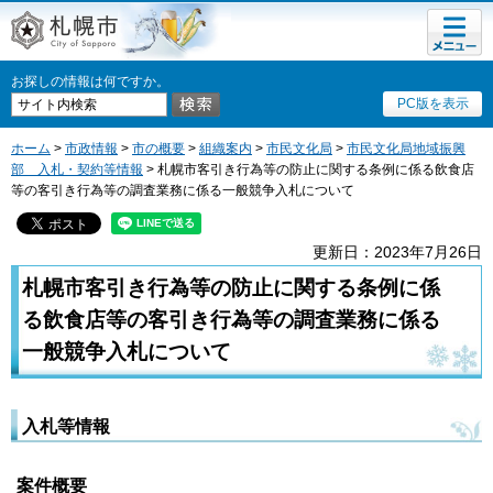
メニュ
札幌市
ー
お探しの情報は何ですか。
PC版を表示
ホーム
>
市政情報
>
市の概要
>
組織案内
>
市民文化局
>
市民文化局地域振興
部 入札・契約等情報
> 札幌市客引き行為等の防止に関する条例に係る飲食店
等の客引き行為等の調査業務に係る一般競争入札について
更新日：2023年7月26日
札幌市客引き行為等の防止に関する条例に係
る飲食店等の客引き行為等の調査業務に係る
一般競争入札について
入札等情報
案件概要