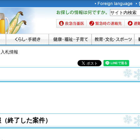
お探しの情報は何です
か。
救急当番医
緊急時の連絡先
避難場
 入札情報
報（終了した案件）