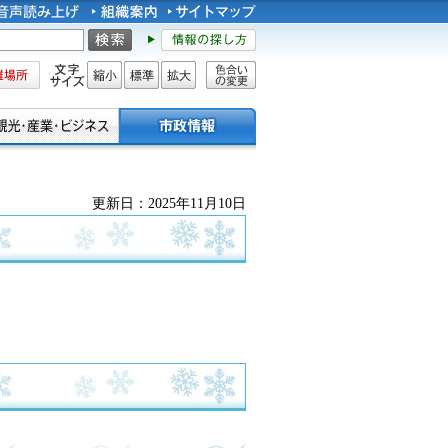
所
文字サイズ
縮小
標準
拡大
色合い
の変更
更新日：2025年11月10日