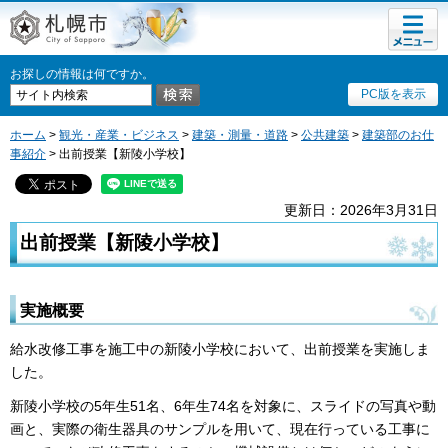
メニュ
札幌市
ー
お探しの情報は何ですか。
PC版を表示
ホーム
>
観光・産業・ビジネス
>
建築・測量・道路
>
公共建築
>
建築部のお仕
事紹介
> 出前授業【新陵小学校】
更新日：2026年3月31日
出前授業【新陵小学校】
実施概要
給水改修工事を施工中の新陵小学校において、出前授業を実施しま
した。
新陵小学校の5年生51名、6年生74名を対象に、スライドの写真や動
画と、実際の衛生器具のサンプルを用いて、現在行っている工事に