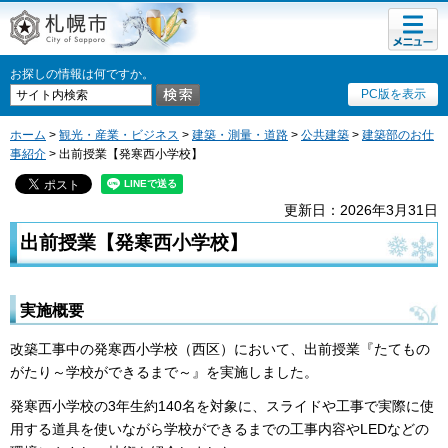
メニュ
札幌市
ー
お探しの情報は何ですか。
PC版を表示
ホーム
>
観光・産業・ビジネス
>
建築・測量・道路
>
公共建築
>
建築部のお仕
事紹介
> 出前授業【発寒西小学校】
更新日：2026年3月31日
出前授業【発寒西小学校】
実施概要
改築工事中の発寒西小学校（西区）において、出前授業『たてもの
がたり～学校ができるまで～』を実施しました。
発寒西小学校の3年生約140名を対象に、スライドや工事で実際に使
用する道具を使いながら学校ができるまでの工事内容やLEDなどの