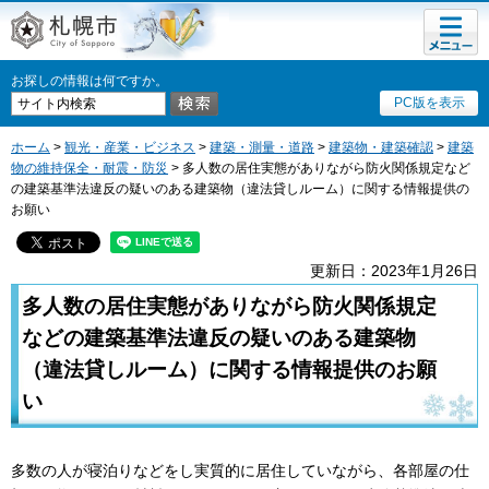
メニュ
札幌市
ー
お探しの情報は何ですか。
PC版を表示
ホーム
>
観光・産業・ビジネス
>
建築・測量・道路
>
建築物・建築確認
>
建築
物の維持保全・耐震・防災
> 多人数の居住実態がありながら防火関係規定など
の建築基準法違反の疑いのある建築物（違法貸しルーム）に関する情報提供の
お願い
更新日：2023年1月26日
多人数の居住実態がありながら防火関係規定
などの建築基準法違反の疑いのある建築物
（違法貸しルーム）に関する情報提供のお願
い
多数の人が寝泊りなどをし実質的に居住していながら、各部屋の仕