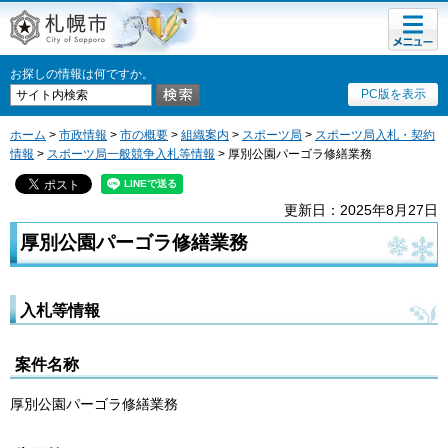
メニュ
札幌市
ー
お探しの情報は何ですか。
PC版を表示
ホーム
>
市政情報
>
市の概要
>
組織案内
>
スポーツ局
>
スポーツ局入札・契約
情報
>
スポーツ局一般競争入札等情報
> 厚別公園パーゴラ修繕業務
更新日：2025年8月27日
厚別公園パーゴラ修繕業務
入札等情報
案件名称
厚別公園パーゴラ修繕業務