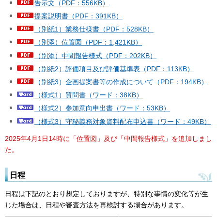
告示文（PDF：556KB）
提案説明書（PDF：391KB）
（別紙1）業務仕様書（PDF：528KB）
（別添）位置図（PDF：1,421KB）
（別添）中間報告様式（PDF：202KB）
（別紙2）評価項目及び評価基準表（PDF：113KB）
（別紙3）企画提案書等の作成について（PDF：194KB）
（様式1）質問書（ワード：38KB）
（様式2）参加意向申出書（ワード：53KB）
（様式3）守秘義務対象資料配布申込書（ワード：49KB）
2025年4月1日14時に「位置図」及び「中間報告様式」を追加しまし
た。
日程
日程は下記のとおり想定しておりますが、特別な事情の変化等が生
じた場合は、日程や審査方法を再検討する場合があります。