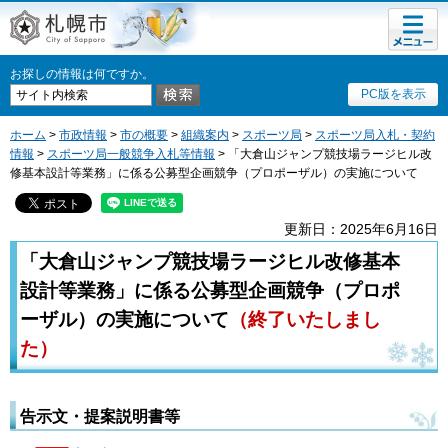
メニュ
札幌市
ー
お探しの情報は何ですか。
PC版を表示
ホーム
>
市政情報
>
市の概要
>
組織案内
>
スポーツ局
>
スポーツ局入札・契約
情報
>
スポーツ局一般競争入札等情報
> 「大倉山ジャンプ競技場ラージヒル改
修基本設計等業務」に係る公募型企画競争（プロポーザル）の実施について
更新日：2025年6月16日
「大倉山ジャンプ競技場ラージヒル改修基本
設計等業務」に係る公募型企画競争（プロポ
ーザル）の実施について
（終了いたしまし
た）
告示文・提案説明書等