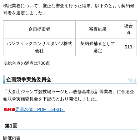
標記業務について、厳正な審査を行った結果、以下のとおり契約候
補者を選定しました。
総合
企画提案者
審査結果
点
パシフィックコンサルタンツ株式
契約候補者として
513
会社
選定
※総合点の満点は700点
企画競争実施委員会
「大倉山ジャンプ競技場ラージヒル改修基本設計等業務」に係る企
画競争実施委員会を下記のとおり開催しました。
委員名簿（PDF：54KB）
第1回
開催内容