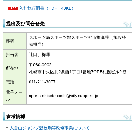
・
入札執行調書（PDF：49KB）
提出及び問合せ先
スポーツ局スポーツ部スポーツ都市推進課（施設整
部署
備担当）
担当者
辻口、梅澤
〒060-0002
所在地
札幌市中央区北2条西1丁目1番地7ORE札幌ビル9階
電話
011-211-3077
電子メー
sports-shisetsuseibi@city.sapporo.jp
ル
参考情報
大倉山ジャンプ競技場等改修事業について