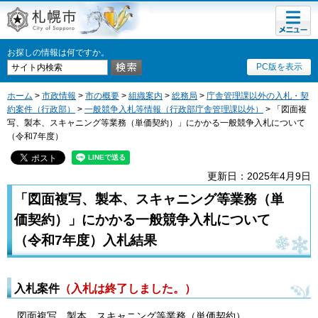
メニュ
札幌市
ー
お探しの情報は何ですか。
PC版を表示
ホーム
>
市政情報
>
市の概要
>
組織案内
>
総務局
>
庁舎管理課以外の入札・契
約案件（行政部）
>
一般競争入札等情報（行政部庁舎管理課以外）
> 「図面複
写、製本、スキャニング等業務（単価契約）」にかかる一般競争入札について
（令和7年度）
更新日：2025年4月9日
「図面複写、製本、スキャニング等業務（単
価契約）」にかかる一般競争入札について
（令和7年度）入札結果
入札案件
（入札は終了しました。）
図面複写、製本、スキャニング等業務（単価契約）