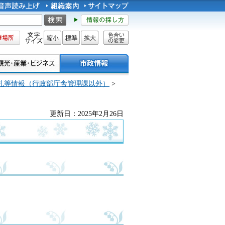
所
文字サイズ
縮小
標準
拡大
色合い
の変更
札等情報（行政部庁舎管理課以外）
>
更新日：2025年2月26日