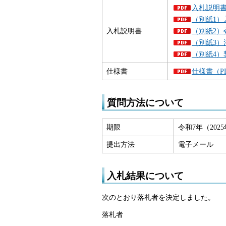
入札説明書（
（別紙1）
入札説明書
（別紙2）
（別紙3）
（別紙4）
仕様書
仕様書（PD
質問方法について
期限
令和7年（202
提出方法
電子メール
入札結果について
次のとおり落札者を決定しました。
落札者