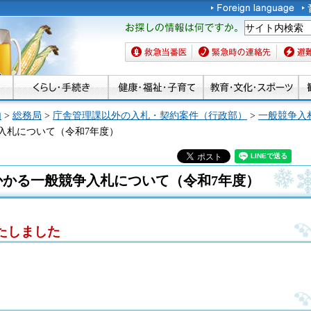
お探しの情報は何です
か。
救急当番医
緊急時の連絡先
避難場
内
>
総務局
>
庁舎管理課以外の入札・契約案件（行政部）
>
一般競争入
入札について（令和7年度）
かかる一般競争入札について（令和7年度）
たしました