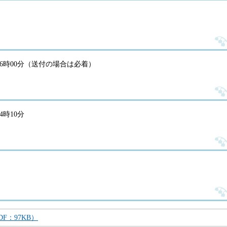
）16時00分（送付の場合は必着）
4時10分
F：97KB）