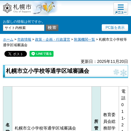
メニュ
札幌市
ー
お探しの情報は何ですか。
PC版を表示
ホーム
>
市政情報
>
政策・企画・行政運営
>
附属機関一覧
> 札幌市立小学校等
通学区域審議会
更新日：2025年11月20日
札幌市立小学校等通学区域審議会
電
話
0
1
教育委
1-
所
員会総
名
2
札幌市立小学校等通学区域審議会
管
務部学