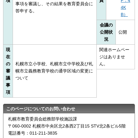
項
員
F：4
事項を審議し、その結果を教育委員会に
4K
答申する。
B）
会議の
公開状
公開
況
現
関連ホームペー
在
ジはありませ
の
札幌市立小学校、札幌市立中学校及び札
ん。
審
幌市立義務教育学校の通学区域の変更に
議
ついて
事
項
このページについてのお問い合わせ
札幌市教育委員会総務部学校施設課
〒060-0002 札幌市中央区北2条西2丁目15 STV北2条ビル5階
電話番号：011-211-3835