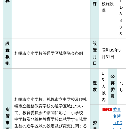
称
1
課
校施設
1-
課
3
8
3
5
設
設
置
置
昭和35年3
札幌市立小学校等通学区域審議会条例
根
月
月31日
拠
日
1
公
5
定
募
な
人
数
委
し
以
員
札幌市立小学校、札幌市立中学校及び札
内
幌市立義務教育学校の通学区域につい
所
委員
て、教育委員会の諮問に応じ、小学校、
管
名簿
中学校及び義務教育学校に就学する児童
事
委
（PD
生徒の通学区域の設定及び変更に関する