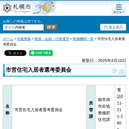
メニュ
札幌市
ー
お探しの情報は何ですか。
PC版を表示
ホーム
>
市政情報
>
政策・企画・行政運営
>
附属機関一覧
> 市営住宅入居者選
考委員会
更新日：2025年4月10日
市営住宅入居者選考委員会
電
話0
都市局
所
11-
名
市街地
市営住宅入居者選考委員会
管
21
称
整備部
課
1-2
住宅課
80