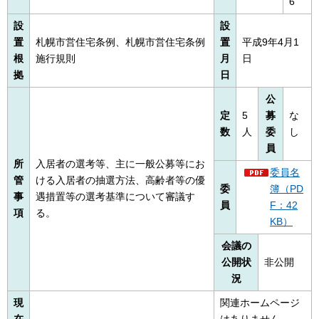
6
設
設
置
札幌市営住宅条例、札幌市営住宅条例
置
平成9年4月1
根
施行規則
月
日
拠
日
公
定
5
募
な
数
人
委
し
員
所
入居者の選考等、主に一般公募等にお
委員名
管
ける入居者の抽選方法、高齢者等の優
委
簿（PD
事
遇措置等の選考基準について審議す
員
F：42
項
る。
KB）
会議の
公開状
非公開
況
現
関連ホームページ
在
はありません。