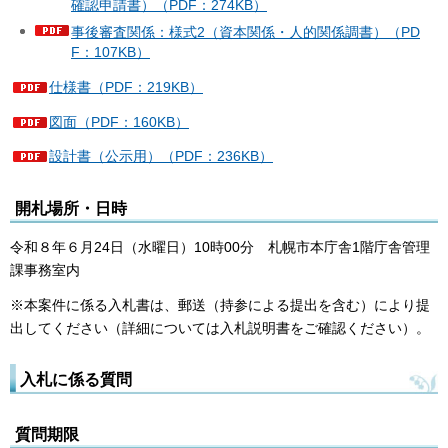
確認申請書）（PDF：274KB）
事後審査関係：様式2（資本関係・人的関係調書）（PD
F：107KB）
仕様書（PDF：219KB）
図面（PDF：160KB）
設計書（公示用）（PDF：236KB）
開札場所・日時
令和８年６月24日（水曜日）10時00分 札幌市本庁舎1階庁舎管理
課事務室内
※本案件に係る入札書は、郵送（持参による提出を含む）により提
出してください（詳細については入札説明書をご確認ください）。
入札に係る質問
質問期限