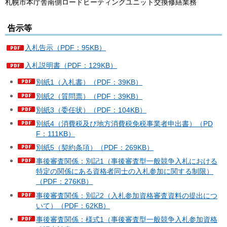
札幌市本庁舎南側ロードヒーティングユニット交換修繕業務
告示等
入札告示（PDF：95KB）
入札説明書（PDF：129KB）
別紙1（入札書）（PDF：39KB）
別紙2（質問票）（PDF：39KB）
別紙3（委任状）（PDF：104KB）
別紙4（消費税及び地方消費税免税事業者申出書）（PD
F：111KB）
別紙5（契約条項）（PDF：269KB）
事後審査関係：別記1（事後審査型一般競争入札における
特定の関係にある資格者同士の入札参加に関する制限）
（PDF：276KB）
事後審査関係：別記2（入札参加資格審査資料の提出につ
いて）（PDF：62KB）
事後審査関係：様式1（事後審査型一般競争入札参加資格