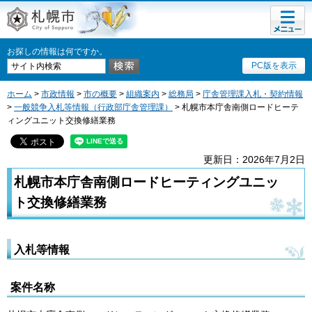
メニュ
札幌市
ー
お探しの情報は何ですか。
PC版を表示
ホーム
>
市政情報
>
市の概要
>
組織案内
>
総務局
>
庁舎管理課入札・契約情報
>
一般競争入札等情報（行政部庁舎管理課）
> 札幌市本庁舎南側ロードヒーテ
ィングユニット交換修繕業務
更新日：2026年7月2日
札幌市本庁舎南側ロードヒーティングユニッ
ト交換修繕業務
入札等情報
案件名称