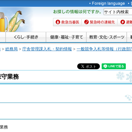
お探しの情報は何です
か。
救急当番医
緊急時の連絡先
避難場
内
>
総務局
>
庁舎管理課入札・契約情報
>
一般競争入札等情報（行政部
保守業務
業務