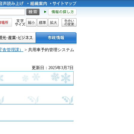
所
文字サイズ
縮小
標準
拡大
色合い
の変更
庁舎管理課）
> 共用車予約管理システム
更新日：2025年3月7日