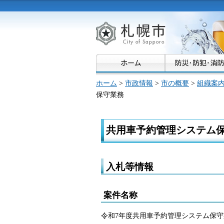
札幌市
ホーム
>
市政情報
>
市の概要
>
組織案
保守業務
共用車予約管理システム
入札等情報
案件名称
令和7年度共用車予約管理システム保守