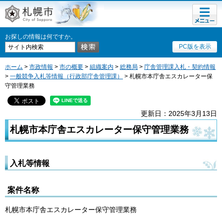
メニュ
札幌市
ー
お探しの情報は何ですか。
PC版を表示
ホーム
>
市政情報
>
市の概要
>
組織案内
>
総務局
>
庁舎管理課入札・契約情報
>
一般競争入札等情報（行政部庁舎管理課）
> 札幌市本庁舎エスカレーター保
守管理業務
更新日：2025年3月13日
札幌市本庁舎エスカレーター保守管理業務
入札等情報
案件名称
札幌市本庁舎エスカレーター保守管理業務