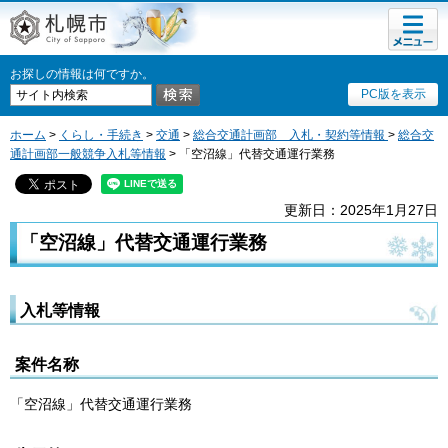
メニュ
札幌市
ー
お探しの情報は何ですか。
PC版を表示
ホーム
>
くらし・手続き
>
交通
>
総合交通計画部 入札・契約等情報
>
総合交
通計画部一般競争入札等情報
> 「空沼線」代替交通運行業務
更新日：2025年1月27日
「空沼線」代替交通運行業務
入札等情報
案件名称
「空沼線」代替交通運行業務