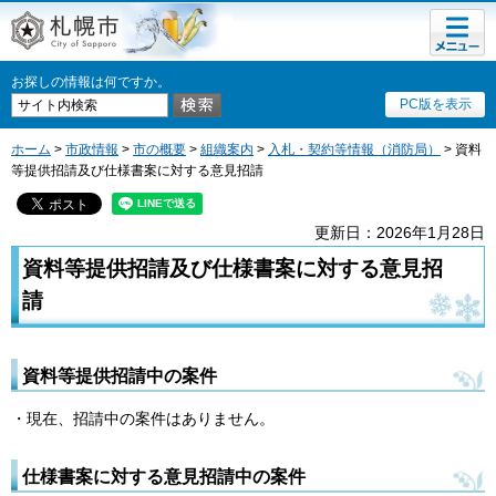
メニュ
札幌市
ー
お探しの情報は何ですか。
PC版を表示
ホーム
>
市政情報
>
市の概要
>
組織案内
>
入札・契約等情報（消防局）
> 資料
等提供招請及び仕様書案に対する意見招請
更新日：2026年1月28日
資料等提供招請及び仕様書案に対する意見招
請
資料等提供招請中の案件
・現在、招請中の案件はありません。
仕様書案に対する意見招請中の案件