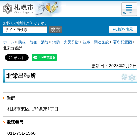
メニュ
札幌市
ー
お探しの情報は何ですか。
PC版を表示
ホーム
>
防災・防犯・消防
>
消防・火災予防
>
組織・関連施設
>
署所配置図
>
北栄出張所
更新日：2023年2月2日
北栄出張所
住所
札幌市東区北39条東1丁目
電話番号
011-731-1566