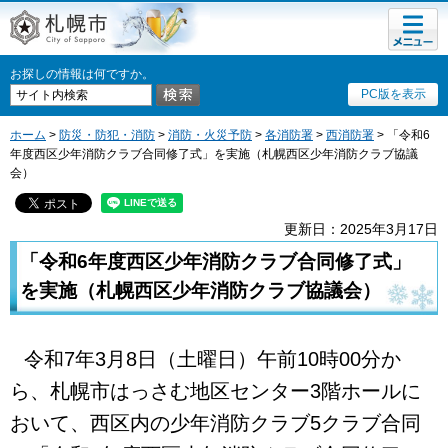
メニュ
札幌市
ー
お探しの情報は何ですか。
PC版を表示
ホーム
>
防災・防犯・消防
>
消防・火災予防
>
各消防署
>
西消防署
> 「令和6
年度西区少年消防クラブ合同修了式」を実施（札幌西区少年消防クラブ協議
会）
更新日：2025年3月17日
「令和6年度西区少年消防クラブ合同修了式」
を実施（札幌西区少年消防クラブ協議会）
令和7年3月8日（土曜日）午前10時00分か
ら、札幌市はっさむ地区センター3階ホールに
おいて、西区内の少年消防クラブ5クラブ合同