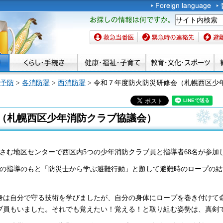
お探しの情報は何です
か。
救急当番医
緊急時の連絡先
避難場
予防
>
各消防署
>
西消防署
> 令和７年度防火防災研修会（札幌西区少
（札幌西区少年消防クラブ協議会）
っさむ地区センターで西区内5つの少年消防クラブ員と指導者68名が参
名の指導のもと「防災士から学ぶ避難行動」と題して避難時のロープの
身は自分で守る技術を学びましたが、自分の身体にロープを巻き付けて
ブ員もいました。それでも覚えたい！覚える！と取り組む姿勢は、真剣