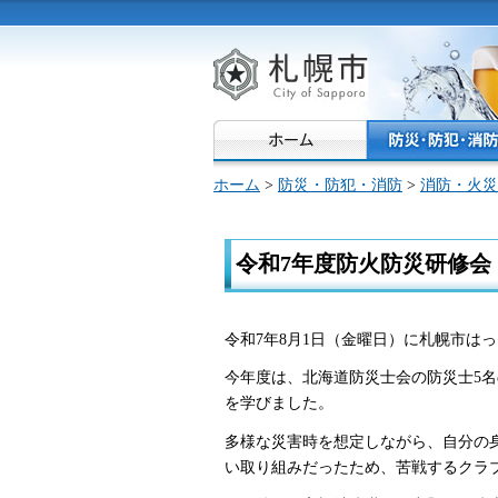
札幌市
ホーム
>
防災・防犯・消防
>
消防・火災
令和7年度防火防災研修会
令和7年8月1日（金曜日）に札幌市は
今年度は、北海道防災士会の防災士5
を学びました。
多様な災害時を想定しながら、自分の
い取り組みだったため、苦戦するクラ