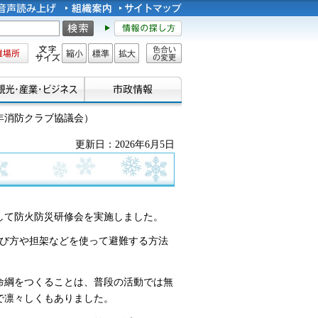
所
文字サイズ
縮小
標準
拡大
色合い
の変更
年消防クラブ協議会）
更新日：2026年6月5日
加して防火防災研修会を実施しました。
結び方や担架などを使って避難する方法
命綱をつくることは、普段の活動では無
で凛々しくもありました。