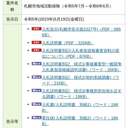
案件名
札幌市地域活動保険（令和5年7月～令和6年6月）
称
告示日
令和5年(2023年)5月19日(金曜日)
入札告示(札幌市告示第2327号)（PDF：685
KB）
入札説明書（PDF：225KB）
入札説明書別記(入札参加資格審査資料の提
出について)（PDF：87KB）
入札説明書別記 様式1(事後審査型一般競争
入札参加資格確認申請書)（ワード：26KB）
入札説明書別記 様式2(契約実績調書)（ワ
ード：21KB）
入札説明書別記 様式3(事務所所在地を証す
る調書)（ワード：19KB）
入札書(入札説明書 別紙1)（ワード：24K
B）
委任状(入札説明書 別紙2)（ワード：18K
告示等
B）