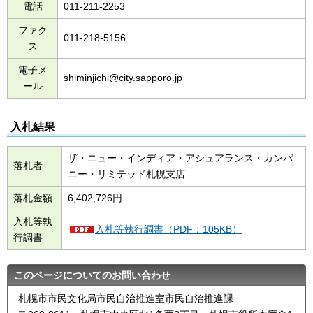
電話
011-211-2253
ファク
011-218-5156
ス
電子メ
shiminjichi@city.sapporo.jp
ール
入札結果
ザ・ニュー・インディア・アシュアランス・カンパ
落札者
ニー・リミテッド札幌支店
落札金額
6,402,726円
入札等執
入札等執行調書（PDF：105KB）
行調書
このページについてのお問い合わせ
札幌市市民文化局市民自治推進室市民自治推進課