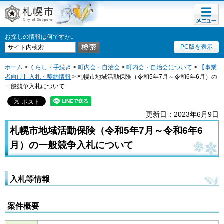
メニュ
札幌市
ー
お探しの情報は何ですか。
PC版を表示
ホーム
>
くらし・手続き
>
町内会・自治会
>
町内会・自治会について
>
【事業
者向け】入札・契約情報
> 札幌市地域活動保険（令和5年7月～令和6年6月）の
一般競争入札について
更新日：2023年6月9日
札幌市地域活動保険（令和5年7月～令和6年6
月）の一般競争入札について
入札等情報
案件概要