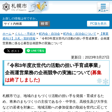
メニュ
札幌市
ー
お探しの情報は何ですか。
PC版を表示
ホーム
>
くらし・手続き
>
町内会・自治会
>
町内会・自治会について
>
【事業
者向け】入札・契約情報
> 「令和3年度次世代の活動の担い手育成事業」企画運
営業務に係る公募型企画競争の実施について
更新日：2023年3月27日
「令和3年度次世代の活動の担い手育成事業」
企画運営業務の企画競争の実施について
(募集
は終了しました)
札幌市では、地域のまちづくり活動の担い手を発掘・育成するた
め、将来のまちづくりの主役である小・中学生、高校生及び大学生
などの若者を対象に、地域活動への参加促進の取組を世代に応じて