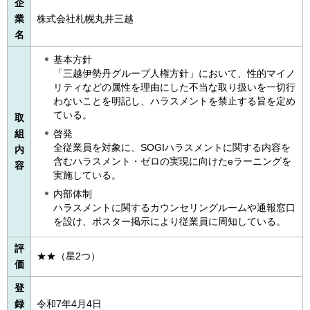
企
業
株式会社札幌丸井三越
名
基本方針
「三越伊勢丹グループ人権方針」において、性的マイノ
リティなどの属性を理由にした不当な取り扱いを一切行
わないことを明記し、ハラスメントを禁止する旨を定め
ている。
取
組
啓発
全従業員を対象に、SOGIハラスメントに関する内容を
内
含むハラスメント・ゼロの実現に向けたeラーニングを
容
実施している。
内部体制
ハラスメントに関するカウンセリングルームや通報窓口
を設け、ポスター掲示により従業員に周知している。
評
★★（星2つ）
価
登
録
令和7年4月4日