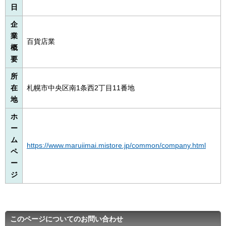
日
企
業
百貨店業
概
要
所
在
札幌市中央区南1条西2丁目11番地
地
ホ
ー
ム
https://www.maruiimai.mistore.jp/common/company.html
ペ
ー
ジ
このページについてのお問い合わせ