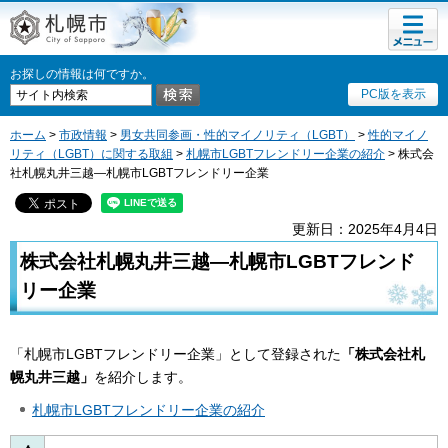
メニュ
札幌市
ー
お探しの情報は何ですか。
PC版を表示
ホーム
>
市政情報
>
男女共同参画・性的マイノリティ（LGBT）
>
性的マイノ
リティ（LGBT）に関する取組
>
札幌市LGBTフレンドリー企業の紹介
> 株式会
社札幌丸井三越―札幌市LGBTフレンドリー企業
更新日：2025年4月4日
株式会社札幌丸井三越―札幌市LGBTフレンド
リー企業
「札幌市LGBTフレンドリー企業」として登録された
「株式会社札
幌丸井三越
」
を紹介します。
札幌市LGBTフレンドリー企業の紹介