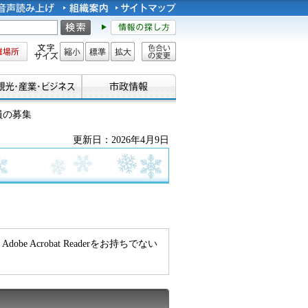
所
文字サイズ
縮小
標準
拡大
色合い
の変更
員の募集
更新日：2026年4月9日
be Acrobat Readerをお持ちでない