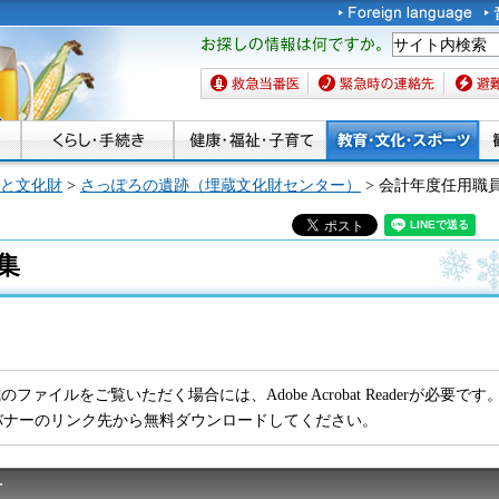
お探しの情報は何です
か。
救急当番医
緊急時の連絡先
避難場
と文化財
>
さっぽろの遺跡（埋蔵文化財センター）
> 会計年度任用職
集
のファイルをご覧いただく場合には、Adobe Acrobat Readerが必要です。Ado
バナーのリンク先から無料ダウンロードしてください。
せ