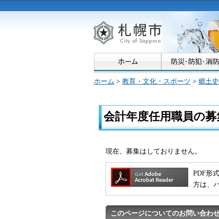
札幌市
ホーム
>
教育・文化・スポーツ
>
郷土史
会計年度任用職員の募
現在、募集はしておりません。
PDF形式
方は、
このページについてのお問い合わ